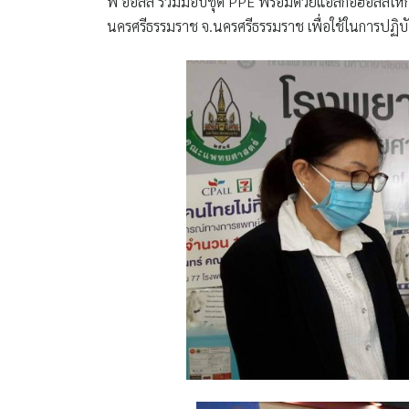
พี ออลล์ ร่วมมอบชุด PPE พร้อมด้วยแอลกอฮอลล์ให้
นครศรีธรรมราช จ.นครศรีธรรมราช
เพื่อใช้ในการปฏ