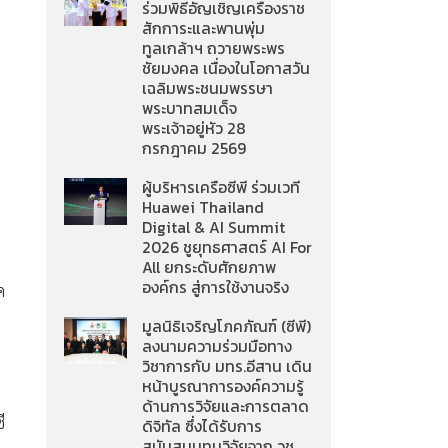
ร่วมพิธีอัญเชิญเครื่องราช
สักการะและพานพุ่ม
ทูลเกล้าฯ ถวายพระพร
ชัยมงคล เนื่องในโอกาสวัน
เฉลิมพระชนมพรรษา
พระบาทสมเด็จ
พระเจ้าอยู่หัว 28
กรกฎาคม 2569
ผู้บริหารเครือซีพี ร่วมเวที
Huawei Thailand
Digital & AI Summit
2026 ชูยุทธศาสตร์ AI For
All ยกระดับศักยภาพ
องค์กร สู่การใช้งานจริง
ค
มูลนิธิเจริญโภคภัณฑ์ (ซีพี)
ลงนามความร่วมมือทาง
วิชาการกับ มทร.อีสาน เดิน
หน้าบูรณาการองค์ความรู้
ด้านการวิจัยและการตลาด
ี
ดิจิทัล ซึ่งได้รับการ
สนับสนุนทุนวิจัยจาก วช.