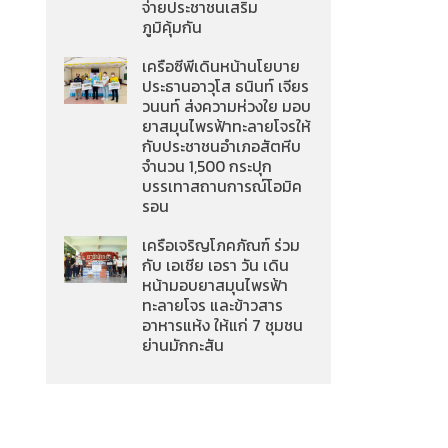
จ่ายประชาชนเสริม
ภูมิคุ้มกัน
เครือซีพีเดินหน้านโยบาย
ประธานอาวุโส ธนินท์ เจียร
วนนท์ ส่งความห่วงใย มอบ
ยาสมุนไพรฟ้าทะลายโจรให้
กับประชาชนอำเภอสัตหีบ
จำนวน 1,500 กระปุก
บรรเทาสถานการณ์โอมิค
รอน
เครือเจริญโภคภัณฑ์ ร่วม
กับ เอเชีย เอรา วัน เดิน
หน้ามอบยาสมุนไพรฟ้า
ทะลายโจร และข้าวสาร
อาหารแห้ง ให้แก่ 7 ชุมชน
ย่านมักกะสัน