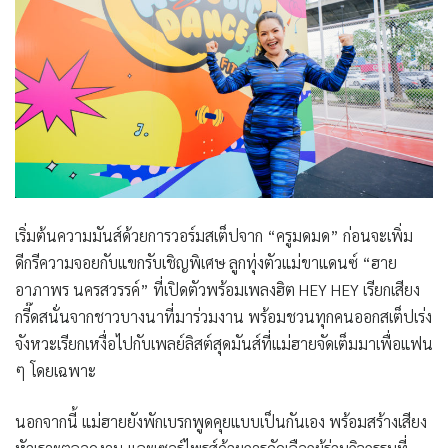
เริ่มต้นความมันส์ด้วยการวอร์มสเต็ปจาก “ครูมดมด” ก่อนจะเพิ่ม
ดีกรีความจอยกับแขกรับเชิญพิเศษ ลูกทุ่งตัวแม่ขาแดนซ์ “ฮาย
อาภาพร นครสวรรค์” ที่เปิดตัวพร้อมเพลงฮิต
HEY HEY
เรียกเสียง
กรี๊ดสนั่นจากชาวบางนาที่มาร่วมงาน พร้อมชวนทุกคนออกสเต็ปเร่ง
จังหวะเรียกเหงื่อไปกับเพลย์ลิสต์สุดมันส์ที่แม่ฮายจัดเต็มมาเพื่อแฟน
ๆ โดยเฉพาะ
นอกจากนี้ แม่ฮายยังพักเบรกพูดคุยแบบเป็นกันเอง พร้อมสร้างเสียง