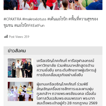
#CPAXTRA #makroxlotuss #เต้นแอโรบิก #พื้นที่ความสุขของ
ชุมชน #แอโรบิกFitEatFun
Post Views:
259
ข่าวสังคม
เครือเจริญโภคภัณฑ์ หารือจุฬาลงกรณ์
มหาวิทยาลัย ร่วมพัฒนาหลักสูตรด้าน
ความยั่งยืน ยกระดับศักยภาพผู้บริหารสู่
การขับเคลื่อนธุรกิจอย่างยั่งยืน
ผู้แทนเครือเจริญโภคภัณฑ์ ร่วมพิธี
อัญเชิญเครื่องราชสักการะและพานพุ่ม
ทูลเกล้าฯ ถวายพระพรชัยมงคล เนื่องใน
โอกาสวันเฉลิมพระชนมพรรษา พระบาท
สมเด็จพระเจ้าอยู่หัว 28 กรกฎาคม 2569