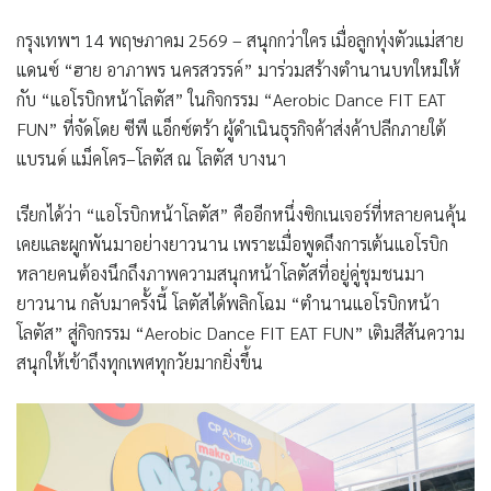
กรุงเทพฯ 14 พฤษภาคม 2569 – สนุกกว่าใคร เมื่อลูกทุ่งตัวแม่สาย
แดนซ์
“ฮาย อาภาพร นครสวรรค์”
มาร่วมสร้างตำนานบทใหม่ให้
กับ
“แอโรบิกหน้าโลตัส”
ในกิจกรรม
“
Aerobic Dance FIT EAT
FUN”
ที่จัดโดย
ซีพี แอ็กซ์ตร้า ผู้ดำเนินธุรกิจค้าส่งค้าปลีกภายใต้
แบรนด์ แม็คโคร–โลตัส
ณ โลตัส บางนา
เรียกได้ว่า “แอโรบิกหน้าโลตัส” คืออีกหนึ่งซิกเนเจอร์ที่หลายคนคุ้น
เคยและผูกพันมาอย่างยาวนาน เพราะเมื่อพูดถึงการเต้นแอโรบิก
หลายคนต้องนึกถึงภาพความสนุกหน้าโลตัสที่อยู่คู่ชุมชนมา
ยาวนาน กลับมาครั้งนี้ โลตัสได้พลิกโฉม “ตำนานแอโรบิกหน้า
โลตัส” สู่กิจกรรม “Aerobic Dance FIT EAT FUN” เติมสีสันความ
สนุกให้เข้าถึงทุกเพศทุกวัยมากยิ่งขึ้น