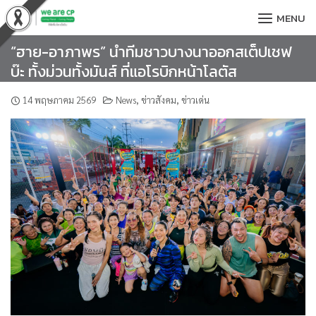
Skip
MENU
to
content
“ฮาย-อาภาพร” นำทีมชาวบางนาออกสเต็ปเชฟ
บ๊ะ ทั้งม่วนทั้งมันส์ ที่แอโรบิกหน้าโลตัส
14 พฤษภาคม 2569
News
,
ข่าวสังคม
,
ข่าวเด่น