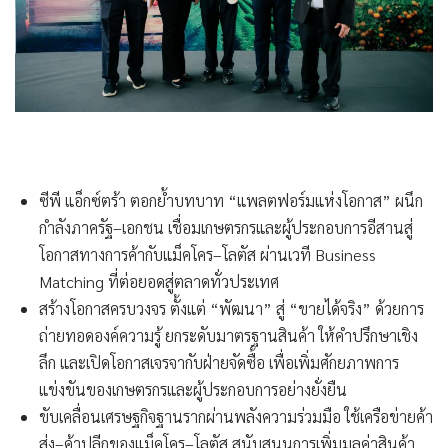
ซีพี แอ็กซ์ตร้า ตอกย้ำบทบาท “แพลตฟอร์มแห่งโอกาส”
ผนึก
กำลังภาครัฐ–เอกชน เชื่อมเกษตรกรและผู้ประกอบการอีสานสู่
โอกาสทางการค้ากับแม็คโคร–โลตัส ผ่านเวที Business
Matching ที่ต่อยอดสู่ตลาดทั่วประเทศ
สร้างโอกาสครบวงจร ตั้งแต่ “พัฒนา” สู่ “ขายได้จริง”
ด้วยการ
ถ่ายทอดองค์ความรู้ ยกระดับมาตรฐานสินค้า ให้คำปรึกษาเชิง
ลึก และเปิดโอกาสเจรจากับฝ่ายจัดซื้อ เพื่อเพิ่มศักยภาพการ
แข่งขันของเกษตรกรและผู้ประกอบการอย่างยั่งยืน
ขับเคลื่อนเศรษฐกิจฐานรากผ่านพลังความร่วมมือ
ใช้เครือข่ายค้า
ส่ง–ค้าปลีกของแม็คโคร–โลตัส สนับสนุนการเพิ่มมูลค่าสินค้า