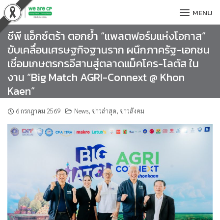
Skip
MENU
to
content
ซีพี แอ็กซ์ตร้า ตอกย้ำ “แพลตฟอร์มแห่งโอกาส”
ขับเคลื่อนเศรษฐกิจฐานราก ผนึกภาครัฐ-เอกชน
เชื่อมเกษตรกรอีสานสู่ตลาดแม็คโคร-โลตัส ใน
งาน “Big Match AGRI-Connext @ Khon
Kaen”
6 กรกฎาคม 2569
News
,
ข่าวล่าสุด
,
ข่าวสังคม