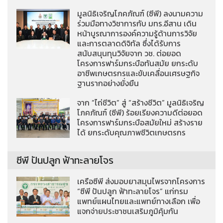
มูลนิธิเจริญโภคภัณฑ์ (ซีพี) ลงนามความ
ร่วมมือทางวิชาการกับ มทร.อีสาน เดิน
หน้าบูรณาการองค์ความรู้ด้านการวิจัย
และการตลาดดิจิทัล ซึ่งได้รับการ
สนับสนุนทุนวิจัยจาก วช. ต่อยอด
โครงการฟาร์มกระบือทันสมัย ยกระดับ
อาชีพเกษตรกรและขับเคลื่อนเศรษฐกิจ
ฐานรากอย่างยั่งยืน
จาก “ไถ่ชีวิต” สู่ “สร้างชีวิต” มูลนิธิเจริญ
โภคภัณฑ์ (ซีพี) ร้อยเรียงความดีต่อยอด
โครงการฟาร์มกระบือสมัยใหม่ สร้างราย
ได้ ยกระดับคุณภาพชีวิตเกษตรกร
ซีพี ปันปลูก ฟ้าทะลายโจร
เครือซีพี ส่งมอบยาสมุนไพรจากโครงการ
“ซีพี ปันปลูก ฟ้าทะลายโจร” แก่กรม
แพทย์แผนไทยและแพทย์ทางเลือก เพื่อ
แจกจ่ายประชาชนเสริมภูมิคุ้มกัน