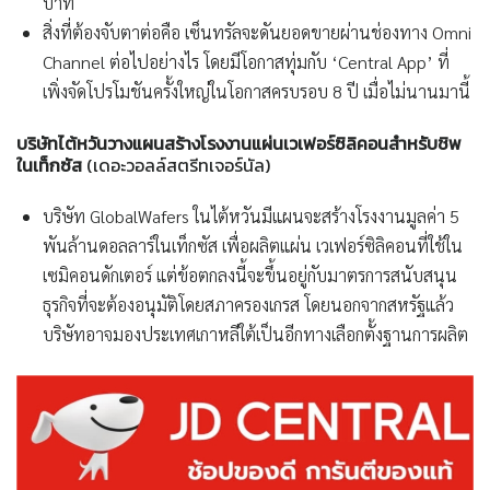
บาท
สิ่งที่ต้องจับตาต่อคือ เซ็นทรัลจะดันยอดขายผ่านช่องทาง Omni
Channel ต่อไปอย่างไร โดยมีโอกาสทุ่มกับ ‘Central App’ ที่
เพิ่งจัดโปรโมชันครั้งใหญ่ในโอกาสครบรอบ 8 ปี เมื่อไม่นานมานี้
บริษัทไต้หวันวางแผนสร้างโรงงานแผ่นเวเฟอร์ซิลิคอนสำหรับชิพ
ในเท็กซัส
(เดอะวอลล์สตรีทเจอร์นัล)
บริษัท GlobalWafers ในไต้หวันมีแผนจะสร้างโรงงานมูลค่า 5
พันล้านดอลลาร์ในเท็กซัส เพื่อผลิตแผ่น เวเฟอร์ซิลิคอนที่ใช้ใน
เซมิคอนดักเตอร์ แต่ข้อตกลงนี้จะขึ้นอยู่กับมาตรการสนับสนุน
ธุรกิจที่จะต้องอนุมัติโดยสภาครองเกรส โดยนอกจากสหรัฐแล้ว
บริษัทอาจมองประเทศเกาหลีใต้เป็นอีกทางเลือกตั้งฐานการผลิต