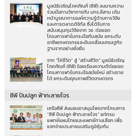
มูลนิธิเจริญโภคภัณฑ์ (ซีพี) ลงนามความ
ร่วมมือทางวิชาการกับ มทร.อีสาน เดิน
หน้าบูรณาการองค์ความรู้ด้านการวิจัย
และการตลาดดิจิทัล ซึ่งได้รับการ
สนับสนุนทุนวิจัยจาก วช. ต่อยอด
โครงการฟาร์มกระบือทันสมัย ยกระดับ
อาชีพเกษตรกรและขับเคลื่อนเศรษฐกิจ
ฐานรากอย่างยั่งยืน
จาก “ไถ่ชีวิต” สู่ “สร้างชีวิต” มูลนิธิเจริญ
โภคภัณฑ์ (ซีพี) ร้อยเรียงความดีต่อยอด
โครงการฟาร์มกระบือสมัยใหม่ สร้างราย
ได้ ยกระดับคุณภาพชีวิตเกษตรกร
ซีพี ปันปลูก ฟ้าทะลายโจร
เครือซีพี ส่งมอบยาสมุนไพรจากโครงการ
“ซีพี ปันปลูก ฟ้าทะลายโจร” แก่กรม
แพทย์แผนไทยและแพทย์ทางเลือก เพื่อ
แจกจ่ายประชาชนเสริมภูมิคุ้มกัน