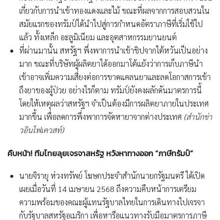
เกี่ยวกับการนำเข้าทองแดงและไม้ ขณะที่ผลจากการสอบสวนใน
สมัยแรกของทรัมป์ได้นำไปสู่การกำหนดอัตราภาษีที่เริ่มใช้ไป
แล้ว ทั้งเหล็ก อะลูมิเนียม และอุตสาหกรรมยานยนต์
ที่ผ่านมานั้น สหรัฐฯ พึ่งพาการนำเข้าชิปจากไต้หวันเป็นอย่าง
มาก ขณะที่บริษัทผู้ผลิตยาได้ออกมาโต้แย้งว่าการเก็บภาษีนำ
เข้าอาจเพิ่มความเสี่ยงต่อการขาดแคลนยาและลดโอกาสการเข้า
ถึงยาของผู้ป่วย อย่างไรก็ตาม ทรัมป์ยังคงผลักดันมาตรการนี้
โดยให้เหตุผลว่าสหรัฐฯ จำเป็นต้องมีการผลิตยาภายในประเทศ
มากขึ้น เพื่อลดการพึ่งพาการจัดหายาจากต่างประเทศ
(
สำนักข่า
วอินโฟเควสท์
)
คืบหน้า
!
ทีมไทยลุยเจรจาสหรัฐ
หวังหาทางออก
“
ภาษีทรัมป์
“
นายจิรายุ ห่วงทรัพย์ โฆษกประจำสำนักนายกรัฐมนตรี ได้เปิด
เผยเมื่อวันที่ 14 เมษายน 2568 ถึงความคืบหน้าการเตรียม
ความพร้อมของคณะผู้แทนรัฐบาลไทยในการเดินทางไปเจรจา
กับรัฐบาลสหรัฐอเมริกา เพื่อหารือแนวทางรับมือมาตรการภาษี