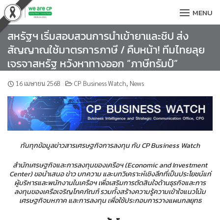
Skip
MENU
to
content
สหรัฐฯ เริ่มสอบสวนการนำเข้ายาและชิป ส่ง
สัญญาณใช้มาตรการภาษี / คืบหน้า! ทีมไทยลุย
เจรจาสหรัฐ หวังหาทางออก “ภาษีทรัมป์”
16 เมษายน 2568
CP Business Watch
,
News
ทันทุกข้อมูลข่าวสารเศรษฐกิจการลงทุน กับ CP Business Watch
สำนักเศรษฐกิจและการลงทุนของเครือฯ (Economic and Investment
Center) ขอนำเสนอ ข่าว บทความ และบทวิเคราะห์เชิงลึกที่เป็นประโยชน์แก่
ผู้บริหารและพนักงานในเครือฯ เพื่อเสริมการตัดสินใจด้านธุรกิจและการ
ลงทุนของเครือเจริญโภคภัณฑ์ รวมทั้งสร้างความรู้ความเข้าใจแนวโน้ม
เศรษฐกิจมหภาค และการลงทุน เพื่อใช้ประกอบการวางแผนกลยุทธ