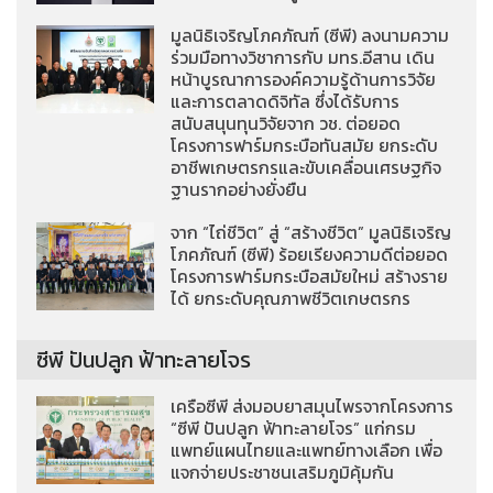
มูลนิธิเจริญโภคภัณฑ์ (ซีพี) ลงนามความ
ร่วมมือทางวิชาการกับ มทร.อีสาน เดิน
หน้าบูรณาการองค์ความรู้ด้านการวิจัย
และการตลาดดิจิทัล ซึ่งได้รับการ
สนับสนุนทุนวิจัยจาก วช. ต่อยอด
โครงการฟาร์มกระบือทันสมัย ยกระดับ
อาชีพเกษตรกรและขับเคลื่อนเศรษฐกิจ
ฐานรากอย่างยั่งยืน
จาก “ไถ่ชีวิต” สู่ “สร้างชีวิต” มูลนิธิเจริญ
โภคภัณฑ์ (ซีพี) ร้อยเรียงความดีต่อยอด
โครงการฟาร์มกระบือสมัยใหม่ สร้างราย
ได้ ยกระดับคุณภาพชีวิตเกษตรกร
ซีพี ปันปลูก ฟ้าทะลายโจร
เครือซีพี ส่งมอบยาสมุนไพรจากโครงการ
“ซีพี ปันปลูก ฟ้าทะลายโจร” แก่กรม
แพทย์แผนไทยและแพทย์ทางเลือก เพื่อ
แจกจ่ายประชาชนเสริมภูมิคุ้มกัน