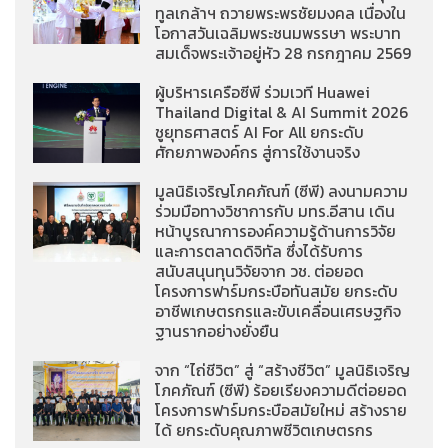
ทูลเกล้าฯ ถวายพระพรชัยมงคล เนื่องใน
โอกาสวันเฉลิมพระชนมพรรษา พระบาท
สมเด็จพระเจ้าอยู่หัว 28 กรกฎาคม 2569
ผู้บริหารเครือซีพี ร่วมเวที Huawei
Thailand Digital & AI Summit 2026
ชูยุทธศาสตร์ AI For All ยกระดับ
ศักยภาพองค์กร สู่การใช้งานจริง
มูลนิธิเจริญโภคภัณฑ์ (ซีพี) ลงนามความ
ร่วมมือทางวิชาการกับ มทร.อีสาน เดิน
หน้าบูรณาการองค์ความรู้ด้านการวิจัย
และการตลาดดิจิทัล ซึ่งได้รับการ
สนับสนุนทุนวิจัยจาก วช. ต่อยอด
โครงการฟาร์มกระบือทันสมัย ยกระดับ
อาชีพเกษตรกรและขับเคลื่อนเศรษฐกิจ
ฐานรากอย่างยั่งยืน
จาก “ไถ่ชีวิต” สู่ “สร้างชีวิต” มูลนิธิเจริญ
โภคภัณฑ์ (ซีพี) ร้อยเรียงความดีต่อยอด
โครงการฟาร์มกระบือสมัยใหม่ สร้างราย
ได้ ยกระดับคุณภาพชีวิตเกษตรกร