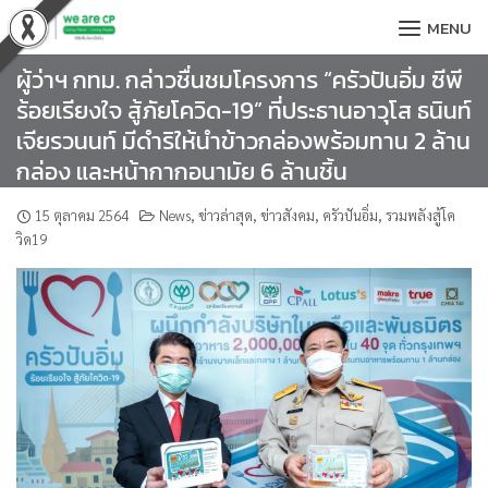
Skip
MENU
to
content
ผู้ว่าฯ กทม. กล่าวชื่นชมโครงการ “ครัวปันอิ่ม ซีพี
ร้อยเรียงใจ สู้ภัยโควิด-19” ที่ประธานอาวุโส ธนินท์
เจียรวนนท์ มีดำริให้นำข้าวกล่องพร้อมทาน 2 ล้าน
กล่อง และหน้ากากอนามัย 6 ล้านชิ้น
15 ตุลาคม 2564
News
,
ข่าวล่าสุด
,
ข่าวสังคม
,
ครัวปันอิ่ม
,
รวมพลังสู้โค
วิด19