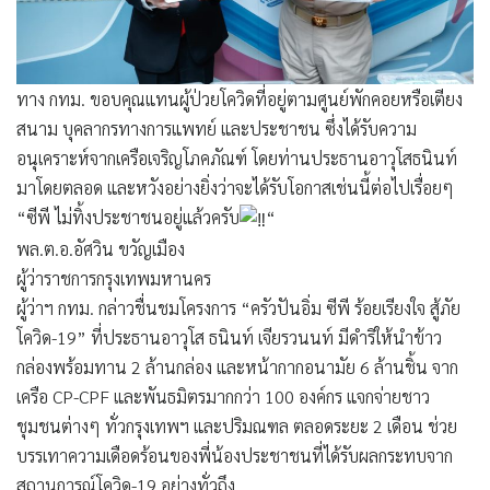
ทาง กทม. ขอบคุณแทนผู้ป่วยโควิดที่อยู่ตามศูนย์พักคอยหรือเตียง
สนาม บุคลากรทางการแพทย์ และประชาชน ซึ่งได้รับความ
อนุเคราะห์จากเครือเจริญโภคภัณฑ์ โดยท่านประธานอาวุโสธนินท์
มาโดยตลอด และหวังอย่างยิ่งว่าจะได้รับโอกาสเช่นนี้ต่อไปเรื่อยๆ
“ซีพี ไม่ทิ้งประชาชนอยู่แล้วครับ
“
พล.ต.อ.อัศวิน ขวัญเมือง
ผู้ว่าราชการกรุงเทพมหานคร
ผู้ว่าฯ กทม. กล่าวชื่นชมโครงการ “ครัวปันอิ่ม ซีพี ร้อยเรียงใจ สู้ภัย
โควิด-19” ที่ประธานอาวุโส ธนินท์ เจียรวนนท์ มีดำริให้นำข้าว
กล่องพร้อมทาน 2 ล้านกล่อง และหน้ากากอนามัย 6 ล้านชิ้น จาก
เครือ CP-CPF และพันธมิตรมากกว่า 100 องค์กร แจกจ่ายชาว
ชุมชนต่างๆ ทั่วกรุงเทพฯ และปริมณฑล ตลอดระยะ 2 เดือน ช่วย
บรรเทาความเดือดร้อนของพี่น้องประชาชนที่ได้รับผลกระทบจาก
สถานการณ์โควิด-19 อย่างทั่วถึง