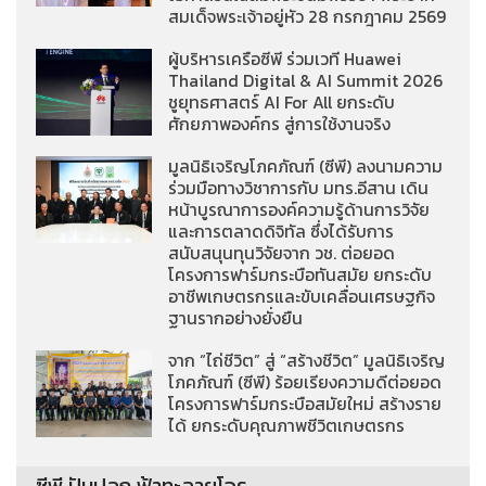
สมเด็จพระเจ้าอยู่หัว 28 กรกฎาคม 2569
ผู้บริหารเครือซีพี ร่วมเวที Huawei
Thailand Digital & AI Summit 2026
ชูยุทธศาสตร์ AI For All ยกระดับ
ศักยภาพองค์กร สู่การใช้งานจริง
มูลนิธิเจริญโภคภัณฑ์ (ซีพี) ลงนามความ
ร่วมมือทางวิชาการกับ มทร.อีสาน เดิน
หน้าบูรณาการองค์ความรู้ด้านการวิจัย
และการตลาดดิจิทัล ซึ่งได้รับการ
สนับสนุนทุนวิจัยจาก วช. ต่อยอด
โครงการฟาร์มกระบือทันสมัย ยกระดับ
อาชีพเกษตรกรและขับเคลื่อนเศรษฐกิจ
ฐานรากอย่างยั่งยืน
จาก “ไถ่ชีวิต” สู่ “สร้างชีวิต” มูลนิธิเจริญ
โภคภัณฑ์ (ซีพี) ร้อยเรียงความดีต่อยอด
โครงการฟาร์มกระบือสมัยใหม่ สร้างราย
ได้ ยกระดับคุณภาพชีวิตเกษตรกร
ซีพี ปันปลูก ฟ้าทะลายโจร