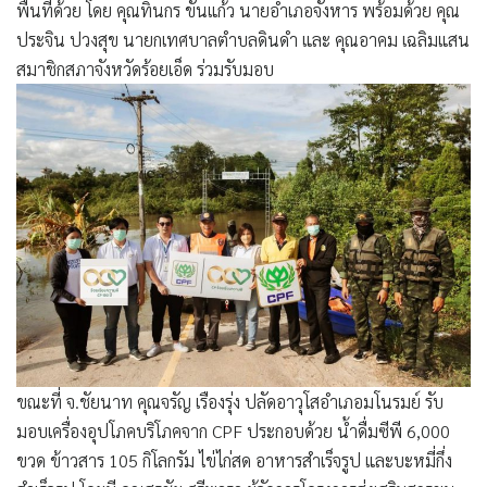
พื้นที่ด้วย โดย คุณทินกร ขันแก้ว นายอำเภอจังหาร พร้อมด้วย คุณ
ประจิน ปวงสุข นายกเทศบาลตำบลดินดำ และ คุณอาคม เฉลิมแสน
สมาชิกสภาจังหวัดร้อยเอ็ด ร่วมรับมอบ
ขณะที่ จ.ชัยนาท คุณจรัญ เรืองรุ่ง ปลัดอาวุโสอำเภอมโนรมย์ รับ
มอบเครื่องอุปโภคบริโภคจาก CPF ประกอบด้วย น้ำดื่มซีพี 6,000
ขวด ข้าวสาร 105 กิโลกรัม ไข่ไก่สด อาหารสำเร็จรูป และบะหมี่กึ่ง