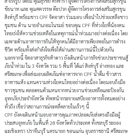
สำเร็จรูป โดยมี คุณสุรชัย ศรีพารา ผู้จัดการโครงการส่งเสริมสุกรขุน
ชัยนาท และ คุณศตวรรษ ต๊ะปวก ผู้จัดการโครงการส่งเสริมสุกรขุน
สิงห์บุรี พร้อมชาว CPF จิตอาสา ร่วมมอบ เพื่อนำไปช่วยเหลือชาว
ชุมชน ด้าน นายอำเภอมโนรมย์ ขอบคุณ CPF ที่ห่วงใยพี่น้องคน
ไทยเร่งให้ความช่วยเหลือในเหตุการณ์น้ำท่วมมาอย่างต่อเนื่อง โดย
เฉพาะด้านอาหารการกินให้ทุกคนได้มีอาหารเพียงพอในการดำรง
ชีวิต พร้อมทั้งส่งกำลังใจเพื่อให้ผ่านสถานการณ์นี้ไปด้วยกัน
นอกจากนี้ จิตอาสาธุรกิจห้าดาว ยังเดินหน้าภารกิจช่วยประชาชนสู้
ภัยน้ำท่วม ใน 3 จังหวัด รวม 5 พื้นที่ ได้แก่ สิงห์บุรี อ่างทอง และ
ศรีสะเกษ เพื่อส่งมอบผลิตภัณฑ์อาหารจาก CPF น้ำดื่ม ข้าวสาร
อาหารแห้ง แทนความห่วงใยคนไทยอย่างต่อเนื่อง โดยมอบถึงมือ
ชาวชุมชน ตลอดจนตัวแทนจากหน่วยงานช่วยเหลือและป้องกัน
อุทกภัยประจำจังหวัด ทัพหน้ากระจายเสบียงอาหารทั้งหมดอย่าง
ทั่วถึง เชื่อว่าสถานการณ์จะคลี่คลายในเร็วๆ นี้
CPF ยังคงเดินหน้ามอบอาหารคุณภาพปลอดภัยส่งตรงถึงมือผู้
ประสบอุทกภัย ในพื้นที่ 28 จังหวัดทั่วประเทศ ทั้งชลบุรี ระยอง
ฉะเชิงเทรา ปราจีนบุรี นครนายก ขอนแก่น อุบลราชธานี ศรีสะเกษ