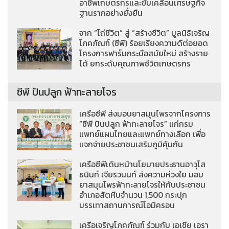
อาชีพเกษตรกรและขับเคลื่อนเศรษฐกิจ
ฐานรากอย่างยั่งยืน
จาก “ไถ่ชีวิต” สู่ “สร้างชีวิต” มูลนิธิเจริญ
โภคภัณฑ์ (ซีพี) ร้อยเรียงความดีต่อยอด
โครงการฟาร์มกระบือสมัยใหม่ สร้างราย
ได้ ยกระดับคุณภาพชีวิตเกษตรกร
ซีพี ปันปลูก ฟ้าทะลายโจร
เครือซีพี ส่งมอบยาสมุนไพรจากโครงการ
“ซีพี ปันปลูก ฟ้าทะลายโจร” แก่กรม
แพทย์แผนไทยและแพทย์ทางเลือก เพื่อ
แจกจ่ายประชาชนเสริมภูมิคุ้มกัน
เครือซีพีเดินหน้านโยบายประธานอาวุโส
ธนินท์ เจียรวนนท์ ส่งความห่วงใย มอบ
ยาสมุนไพรฟ้าทะลายโจรให้กับประชาชน
อำเภอสัตหีบจำนวน 1,500 กระปุก
บรรเทาสถานการณ์โอมิครอน
เครือเจริญโภคภัณฑ์ ร่วมกับ เอเชีย เอรา