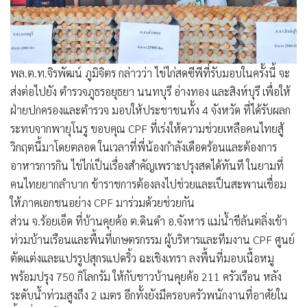
พล.ต.ท.จิรพัฒน์ ภูมิจิตร กล่าวว่า ไข่ไก่สดซีพีที่รับมอบในครั้งนี้ จะ
ส่งต่อไปยัง ตำรวจภูธรอยุธยา นนทบุรี อ่างทอง และสิงห์บุรี เพื่อให้
ฝ่ายปกครองและตำรวจ มอบให้ประชาชนทั้ง 4 จังหวัด ที่ได้รับผลก
ระทบจากพายุโนรู ขอบคุณ CPF ที่เร่งให้ความช่วยเหลือคนไทยสู้
วิกฤตนี้มาโดยตลอด ในเวลาที่พี่น้องกำลังเดือดร้อนและต้องการ
อาหารการกิน ไข่ไก่เป็นเรื่องสำคัญเพราะปรุงสดได้ทันที ในยามที่
คนไทยยากลำบาก ข้าราชการต้องลงไปช่วยและเป็นสะพานเชื่อม
ให้ภาคเอกชนอย่าง CPF มาร่วมด้วยช่วยกัน
ส่วน จ.ร้อยเอ็ด ที่บ้านคุยค้อ ต.ดินดำ อ.จังหาร แม่น้ำชีล้นตลิ่งเข้า
ท่วมบ้านเรือนและพื้นที่เกษตรกรรม ผู้บริหารและทีมงาน CPF ศูนย์
ตัดแต่งและแปรรูปสุกรแปดริ้ว ฉะเชิงเทรา ลงพื้นที่มอบเนื้อหมู
พร้อมปรุง 750 กิโลกรัม ให้กับชาวบ้านคุยค้อ 211 ครัวเรือน หลัง
ระดับน้ำท่วมสูงถึง 2 เมตร อีกทั้งยังมีครอบครัวพนักงานที่อาศัยใน