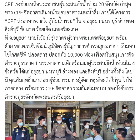
CPF เร่งช่วยเหลือประชาชนผู้ประสบภัยน้ำท่วม 28 จังหวัด ล่าสุด
ชาว CPF จิตอาสาเดินหน้ามอบอาหารและน้ำดื่ม ภายใต้โครงการ
“CPF ส่งอาหารจากใจ สู้ภัยน้ำท่วม” ใน จ.อยุธยา นนทบุรี อ่างทอง
สิงห์บุรี ชัยนาท ร้อยเอ็ด และศรีสะเกษ
ที่ จ.อยุธยา นายนิวัฒน์ รุ่งสาคร ผู้ว่าฯ พระนครศรีอยุธยา พร้อม
ด้วย พล.ต.ท.จิรพัฒน์ ภูมิจิตร ผู้บัญชาการตำรวจภูธรภาค 1 รับมอบ
ไข่ไก่สดซีพี ปลอดสาร ปลอดภัย 10,000 ฟอง เพื่อสนับสนุนภารกิจ
ตำรวจภูธรภาค 1 บรรเทาความเดือดร้อนแก่ผู้ประสบภัยน้ำท่วมใน 4
จังหวัด ได้แก่ อยุธยา นนทบุรี อ่างทอง และสิงห์บุรี อย่างทั่วถึง โดย
มี คุณสัมฤทธิ์ แสงลอย ผู้ช่วยกรรมการผู้จัดการธุรกิจผลิตไก่รุ่น ไก่ไข่
ภาคกลาง พร้อมชาว CPF จิตอาสา ร่วมกันส่งมอบ ณ กองบังคับการ
ตำรวจภูธรจังหวัดพระนครศรีอยุธยา