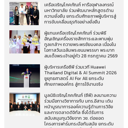
เครือเจริญโภคภัณฑ์ หารือจุฬาลงกรณ์
มหาวิทยาลัย ร่วมพัฒนาหลักสูตรด้าน
ความยั่งยืน ยกระดับศักยภาพผู้บริหารสู่
การขับเคลื่อนธุรกิจอย่างยั่งยืน
ผู้แทนเครือเจริญโภคภัณฑ์ ร่วมพิธี
อัญเชิญเครื่องราชสักการะและพานพุ่ม
ทูลเกล้าฯ ถวายพระพรชัยมงคล เนื่องใน
โอกาสวันเฉลิมพระชนมพรรษา พระบาท
สมเด็จพระเจ้าอยู่หัว 28 กรกฎาคม 2569
ผู้บริหารเครือซีพี ร่วมเวที Huawei
Thailand Digital & AI Summit 2026
ชูยุทธศาสตร์ AI For All ยกระดับ
ศักยภาพองค์กร สู่การใช้งานจริง
มูลนิธิเจริญโภคภัณฑ์ (ซีพี) ลงนามความ
ร่วมมือทางวิชาการกับ มทร.อีสาน เดิน
หน้าบูรณาการองค์ความรู้ด้านการวิจัย
และการตลาดดิจิทัล ซึ่งได้รับการ
สนับสนุนทุนวิจัยจาก วช. ต่อยอด
โครงการฟาร์มกระบือทันสมัย ยกระดับ