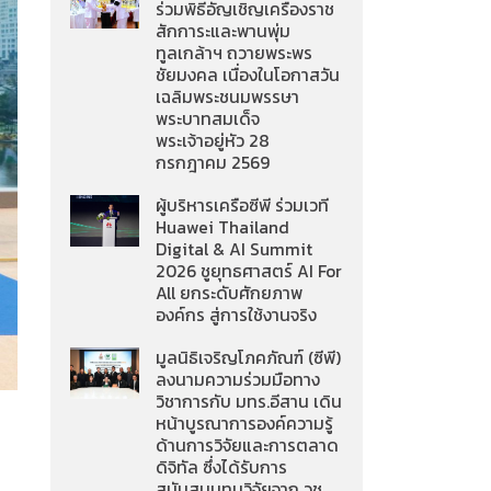
ร่วมพิธีอัญเชิญเครื่องราช
สักการะและพานพุ่ม
ทูลเกล้าฯ ถวายพระพร
ชัยมงคล เนื่องในโอกาสวัน
เฉลิมพระชนมพรรษา
พระบาทสมเด็จ
พระเจ้าอยู่หัว 28
กรกฎาคม 2569
ผู้บริหารเครือซีพี ร่วมเวที
Huawei Thailand
Digital & AI Summit
2026 ชูยุทธศาสตร์ AI For
All ยกระดับศักยภาพ
องค์กร สู่การใช้งานจริง
มูลนิธิเจริญโภคภัณฑ์ (ซีพี)
ลงนามความร่วมมือทาง
วิชาการกับ มทร.อีสาน เดิน
หน้าบูรณาการองค์ความรู้
ด้านการวิจัยและการตลาด
ดิจิทัล ซึ่งได้รับการ
สนับสนุนทุนวิจัยจาก วช.