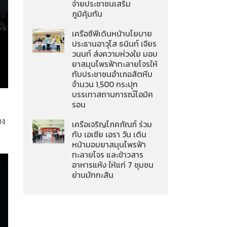
จ่ายประชาชนเสริม
ภูมิคุ้มกัน
เครือซีพีเดินหน้านโยบาย
ประธานอาวุโส ธนินท์ เจียร
วนนท์ ส่งความห่วงใย มอบ
ยาสมุนไพรฟ้าทะลายโจรให้
กับประชาชนอำเภอสัตหีบ
จำนวน 1,500 กระปุก
บรรเทาสถานการณ์โอมิค
รอน
าง
เครือเจริญโภคภัณฑ์ ร่วม
กับ เอเชีย เอรา วัน เดิน
หน้ามอบยาสมุนไพรฟ้า
ทะลายโจร และข้าวสาร
อาหารแห้ง ให้แก่ 7 ชุมชน
ย่านมักกะสัน