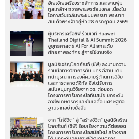
อัญเชิญเครื่องราชสักการะและพานพุ่ม
ทูลเกล้าฯ ถวายพระพรชัยมงคล เนื่องใน
โอกาสวันเฉลิมพระชนมพรรษา พระบาท
สมเด็จพระเจ้าอยู่หัว 28 กรกฎาคม 2569
ผู้บริหารเครือซีพี ร่วมเวที Huawei
Thailand Digital & AI Summit 2026
ชูยุทธศาสตร์ AI For All ยกระดับ
ศักยภาพองค์กร สู่การใช้งานจริง
มูลนิธิเจริญโภคภัณฑ์ (ซีพี) ลงนามความ
ร่วมมือทางวิชาการกับ มทร.อีสาน เดิน
หน้าบูรณาการองค์ความรู้ด้านการวิจัย
และการตลาดดิจิทัล ซึ่งได้รับการ
สนับสนุนทุนวิจัยจาก วช. ต่อยอด
โครงการฟาร์มกระบือทันสมัย ยกระดับ
อาชีพเกษตรกรและขับเคลื่อนเศรษฐกิจ
ฐานรากอย่างยั่งยืน
จาก “ไถ่ชีวิต” สู่ “สร้างชีวิต” มูลนิธิเจริญ
โภคภัณฑ์ (ซีพี) ร้อยเรียงความดีต่อยอด
โครงการฟาร์มกระบือสมัยใหม่ สร้างราย
ได้ ยกระดับคุณภาพชีวิตเกษตรกร