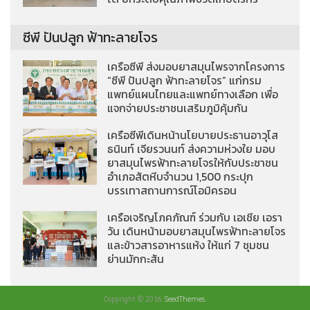
ซีพี ปันปลูก ฟ้าทะลายโจร
เครือซีพี ส่งมอบยาสมุนไพรจากโครงการ
“ซีพี ปันปลูก ฟ้าทะลายโจร” แก่กรม
แพทย์แผนไทยและแพทย์ทางเลือก เพื่อ
แจกจ่ายประชาชนเสริมภูมิคุ้มกัน
เครือซีพีเดินหน้านโยบายประธานอาวุโส
ธนินท์ เจียรวนนท์ ส่งความห่วงใย มอบ
ยาสมุนไพรฟ้าทะลายโจรให้กับประชาชน
อำเภอสัตหีบจำนวน 1,500 กระปุก
บรรเทาสถานการณ์โอมิครอน
เครือเจริญโภคภัณฑ์ ร่วมกับ เอเชีย เอรา
วัน เดินหน้ามอบยาสมุนไพรฟ้าทะลายโจร
และข้าวสารอาหารแห้ง ให้แก่ 7 ชุมชน
ย่านมักกะสัน
Copyright © 2016
SeedThemes
.