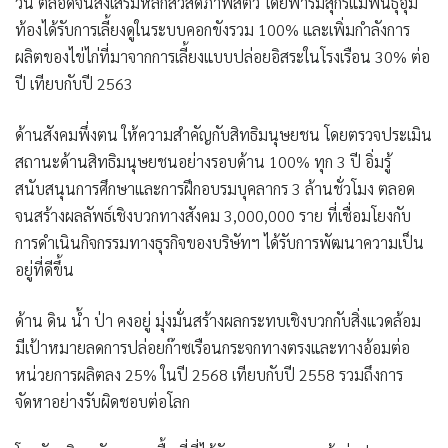
วัน
ตลอดจนส่งเสริมหลักสวัสดิภาพสัตว์ โดยฟาร์มสุกรแม่พันธุ์อุ้ม
ท้องได้รับการเลี้ยงดูในระบบคอกขังรวม 100% และเพิ่มกำลังการ
ผลิตของไข่ไก่ที่มาจากการเลี้ยงแบบปล่อยอิสระในโรงเรือน 30% ต่อ
ปี เทียบกับปี 2563
ด้านสังคมพึ่งตน
ให้ความสำคัญกับสิทธิมนุษยชน โดย
ตรวจประเมิน
สถานะด้านสิทธิมนุษยชนอย่างรอบด้าน
100% ทุก 3 ปี อิ่มรู้
สนับสนุนการศึกษาและการฝึกอบรมบุคลากร 3 ล้านชั่วโมง ตลอด
จนสร้างผลลัพธ์เชิงบวกทางสังคม 3,000,000 ราย
ที่เชื่อมโยงกับ
การดำเนินกิจกรรมทางธุรกิจของบริษัทฯ ได้รับการพัฒนาความเป็น
อยู่ที่ดีขึ้น
ด้าน ดิน น้ำ ป่า คงอยู่
มุ่งมั่นสร้างผลกระทบเชิงบวกกับสิ่งแวดล้อม
มี
เป้าหมายลดการปล่อยก๊าซเรือนกระจกทางตรงและทางอ้อมต่อ
หน่วยการผลิตลง
25% ในปี 2568 เทียบกับปี 2558
รวมถึงการ
จัดหาอย่างรับผิดชอบต่อโลก