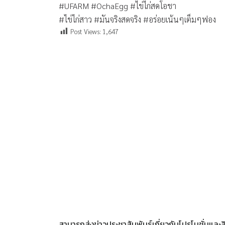
#UFARM
#OchaEgg
#ไข่ไก่สดโอชา
#ไข่ไก่สาว
#มันจริงสดจริง
#อร่อยเน้นๆเต็มๆฟอง
Post Views:
1,647
สามารถส่งข่าวประชาสัมพันธ์เกี่ยวกับโปรโมชั่นแล