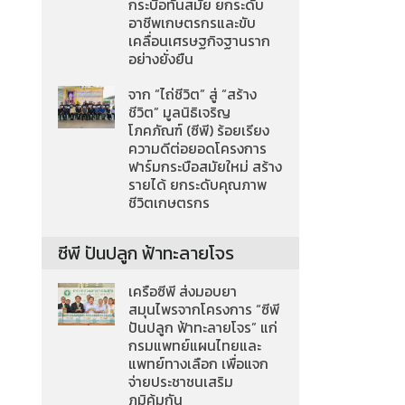
กระบือทันสมัย ยกระดับ
อาชีพเกษตรกรและขับ
เคลื่อนเศรษฐกิจฐานราก
อย่างยั่งยืน
จาก “ไถ่ชีวิต” สู่ “สร้าง
ชีวิต” มูลนิธิเจริญ
โภคภัณฑ์ (ซีพี) ร้อยเรียง
ความดีต่อยอดโครงการ
ฟาร์มกระบือสมัยใหม่ สร้าง
รายได้ ยกระดับคุณภาพ
ชีวิตเกษตรกร
ซีพี ปันปลูก ฟ้าทะลายโจร
เครือซีพี ส่งมอบยา
สมุนไพรจากโครงการ “ซีพี
ปันปลูก ฟ้าทะลายโจร” แก่
กรมแพทย์แผนไทยและ
แพทย์ทางเลือก เพื่อแจก
จ่ายประชาชนเสริม
ภูมิคุ้มกัน