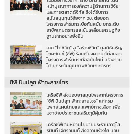
ร่วมมือทางวิชาการกับ มทร.อีสาน เดิน
หน้าบูรณาการองค์ความรู้ด้านการวิจัย
และการตลาดดิจิทัล ซึ่งได้รับการ
สนับสนุนทุนวิจัยจาก วช. ต่อยอด
โครงการฟาร์มกระบือทันสมัย ยกระดับ
อาชีพเกษตรกรและขับเคลื่อนเศรษฐกิจ
ฐานรากอย่างยั่งยืน
จาก “ไถ่ชีวิต” สู่ “สร้างชีวิต” มูลนิธิเจริญ
โภคภัณฑ์ (ซีพี) ร้อยเรียงความดีต่อยอด
โครงการฟาร์มกระบือสมัยใหม่ สร้างราย
ได้ ยกระดับคุณภาพชีวิตเกษตรกร
ซีพี ปันปลูก ฟ้าทะลายโจร
เครือซีพี ส่งมอบยาสมุนไพรจากโครงการ
“ซีพี ปันปลูก ฟ้าทะลายโจร” แก่กรม
แพทย์แผนไทยและแพทย์ทางเลือก เพื่อ
แจกจ่ายประชาชนเสริมภูมิคุ้มกัน
เครือซีพีเดินหน้านโยบายประธานอาวุโส
ธนินท์ เจียรวนนท์ ส่งความห่วงใย มอบ