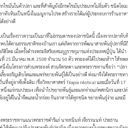
จากไขมันในตัวปลา และที่สำคัญยังมีกรดไขมันประเภทไม่อิ่มตัว ชนิดโอเม
ปลาทับทิมเป็นหนึ่งในเมนูจานโปรด สร้างรายได้แก่ผู้ประกอบการร้านอาห
ด้อย่างดี
ลับเป็นเรื่องราวความเป็นมาที่ไม่ธรรมดาของปลาชนิดนี้ เนื่องจากปลาทับท
่หาพบได้ตามธรรมชาติของบ้านเรา แต่เกิดจากการพัฒนาสายพันธุ์ปลาที่มีถิ
กิฮิโตะ
เมื่อครั้งดำรงพระอิสริยยศมกุฎราชกุมารแห่งประเทศญี่ปุ่น ได้นำ
ันที่ 25 มีนาคม พ.ศ. 2508 จำนวน 50 ตัว พระองค์ได้โปรดเกล้าฯ ให้ทด
็นหนึ่งในโครงการส่วนพระองค์ สวนจิตรลดา และพระราชทานชื่อว่า
“ปลา
้ยงเจริญเติบโตและแพร่ขยายพันธุ์ได้เป็นอย่างดี ต่อมาจึงได้พระราชท
ถิ่นที่อยู่อาศัยดั้งเดิม (ชื่อวิทยาศาสตร์ Tilapia nilotica) และเมื่อวันที่ 17
ึ่งแก่กรมประมง เพื่อนำไปขยายพันธุ์และแจกจ่ายแก่พสกนิกร และปล
ยู่ได้ในน้ำจืดและน้ำกร่อย กินอาหารได้ทุกชนิด ขยายพันธุ์ง่าย และมี
งพระราชทานแนวพระราชดำริแก่
นายธนินท์ เจียรวนนท์
ประธาน
์ ให้พัฒนาปรับปรุงสายพันธุ์ปลานิล เนื่องจากขณะนั้นกระแสความนิย