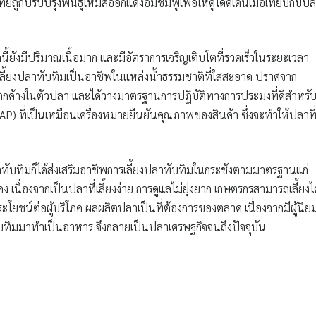
ูกปรับปรุงพันธุ์ให้มีสีออกแดงอมชมพูเพื่อให้ดูโดดเด่นเมื่อเทียบกับป
้ยังมีปริมาณเนื้อมาก และมีอัตราการเจริญเติบโตที่รวดเร็วในระยะเวลา
รเลี้ยงปลาทับทิมเป็นอาชีพในแหล่งน้ำธรรมชาติที่ใสสะอาด ปราศจาก
ษตกค้างในตัวปลา และได้วางมาตรฐานการปฏิบัติทางการประมงที่ดีสำหรั
GAP) ที่เป็นเหมือนเครื่องหมายยืนยันคุณภาพของสินค้า ซึ่งจะทำให้ปลาที
าทับทิมก็ได้ส่งเสริมอาชีพการเลี้ยงปลาทับทิมในกระชังตามมาตรฐานแก่
 เนื่องจากเป็นปลาที่เลี้ยงง่าย การดูแลไม่ยุ่งยาก เกษตรกรสามารถเลี้ยงได
ระโยชน์ต่อผู้บริโภค ผลผลิตปลาเป็นที่ต้องการของตลาด เนื่องจากมีผู้นิย
ทับทิมมาทำเป็นอาหาร จึงกลายเป็นปลาเศรษฐกิจจนถึงปัจจุบัน