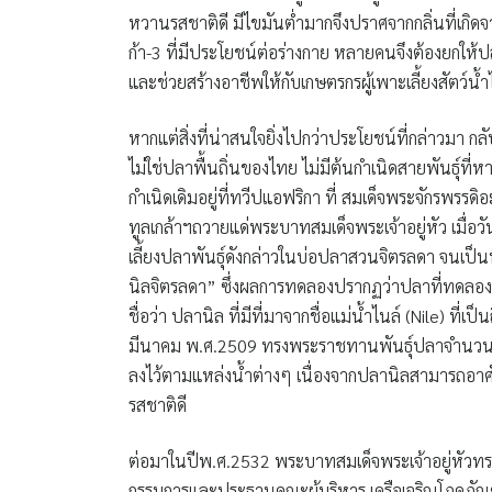
หวานรสชาติดี มีไขมันต่ำมากจึงปราศจากกลิ่นที่เกิด
ก้า-3 ที่มีประโยชน์ต่อร่างกาย หลายคนจึงต้องยกให้
และช่วยสร้างอาชีพให้กับเกษตรกรผู้เพาะเลี้ยงสัตว์น้ำไ
หากแต่สิ่งที่น่าสนใจยิ่งไปกว่าประโยชน์ที่กล่าวมา ก
ไม่ใช่ปลาพื้นถิ่นของไทย ไม่มีต้นกำเนิดสายพันธุ์ที
กำเนิดเดิมอยู่ที่ทวีปแอฟริกา ที่
สมเด็จพระจักรพรรดิอะ
ทูลเกล้าฯถวายแด่
พระบาทสมเด็จพระเจ้าอยู่หัว
เมื่อว
เลี้ยงปลาพันธุ์ดังกล่าวในบ่อปลาสวนจิตรลดา จนเป
นิลจิตรลดา”
ซึ่งผลการทดลองปรากฏว่าปลาที่ทดลองเลี
ชื่อว่า
ปลานิล
ที่มีที่มาจากชื่อแม่น้ำไนล์ (Nile) ที่เป็น
มีนาคม พ.ศ.2509 ทรงพระราชทานพันธุ์ปลาจำนวนหน
ลงไว้ตามแหล่งน้ำต่างๆ เนื่องจากปลานิลสามารถอาศัยอ
รสชาติดี
ต่อมาในปีพ.ศ.2532
พระบาทสมเด็จพระเจ้าอยู่หัว
ทร
กรรมการและประธานคณะผู้บริหาร เครือเจริญโภคภัณฑ