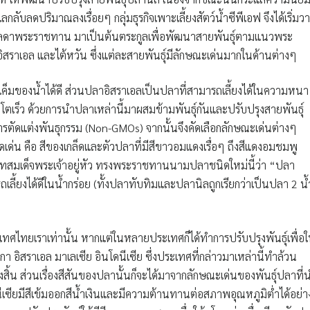
ลับลดปริมาณลงเรื่อยๆ กลุ่มธุรกิจเพาะเลี้ยงสัตว์น้ำซีพีเอฟ จึงได้เริ่มว
รลดาพระราชทาน มาเป็นต้นตระกูลเพื่อพัฒนาสายพันธุ์ตามแนวพระ
 อิสราเอล และไต้หวัน ซึ่งแต่ละสายพันธุ์มีลักษณะเด่นมากในด้านต่างๆ
็มของน้ำได้ดี ส่วนปลาอิสราเอลเป็นปลาที่สามารถเลี้ยงได้ในความหนา
บโตเร็ว ด้วยการนำปลาเหล่านี้มาผสมข้ามพันธุ์กันและปรับปรุงสายพันธุ์
การตัดแต่งพันธุกรรม (Non-GMOs) จากนั้นจึงคัดเลือกลักษณะเด่นต่างๆ
ดดเด่น คือ สีของเกล็ดและตัวปลาที่มีสีขาวอมแดงเรื่อๆ ถึงสีแดงอมชมพู
บาทสมเด็จพระเจ้าอยู่หัว ทรงพระราชทานนามปลาชนิดใหม่นี้ว่า
“ปลา
ลี้ยงได้ดีในน้ำกร่อย (ทั้งปลาทับทิมและปลานิลถูกเรียกว่าเป็นปลา 2 น้
ประเทศไทยเราเท่านั้น หากแต่ในหลายประเทศก็ได้ทำการปรับปรุงพันธุ์เพื่อใ
 อิสราเอล มาเลเซีย อินโดนีเซีย ซึ่งประเทศที่กล่าวมาเหล่านี้ทำล้วน
้น ส่วนเรื่องสีสันของปลานั้นก็จะได้มาจากลักษณะเด่นของพันธุ์ปลาที่
เซียมีสีเข้มออกสีน้ำเงินและมีความต้านทานต่อสภาพอุณหภูมิต่ำได้อย่าง