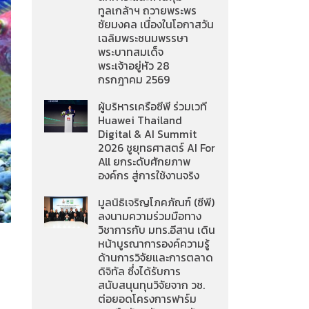
ทูลเกล้าฯ ถวายพระพร
ชัยมงคล เนื่องในโอกาสวัน
เฉลิมพระชนมพรรษา
พระบาทสมเด็จ
พระเจ้าอยู่หัว 28
กรกฎาคม 2569
ผู้บริหารเครือซีพี ร่วมเวที
Huawei Thailand
Digital & AI Summit
2026 ชูยุทธศาสตร์ AI For
All ยกระดับศักยภาพ
องค์กร สู่การใช้งานจริง
มูลนิธิเจริญโภคภัณฑ์ (ซีพี)
ลงนามความร่วมมือทาง
วิชาการกับ มทร.อีสาน เดิน
หน้าบูรณาการองค์ความรู้
ด้านการวิจัยและการตลาด
ดิจิทัล ซึ่งได้รับการ
สนับสนุนทุนวิจัยจาก วช.
ต่อยอดโครงการฟาร์ม