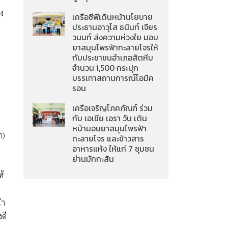
าง
เครือซีพีเดินหน้านโยบาย
ประธานอาวุโส ธนินท์ เจียร
วนนท์ ส่งความห่วงใย มอบ
ยาสมุนไพรฟ้าทะลายโจรให้
กับประชาชนอำเภอสัตหีบ
จำนวน 1,500 กระปุก
บรรเทาสถานการณ์โอมิค
รอน
เครือเจริญโภคภัณฑ์ ร่วม
กับ เอเชีย เอรา วัน เดิน
หน้ามอบยาสมุนไพรฟ้า
ำ)
ทะลายโจร และข้าวสาร
อาหารแห้ง ให้แก่ 7 ชุมชน
ย่านมักกะสัน
ห้
นำ
ดี