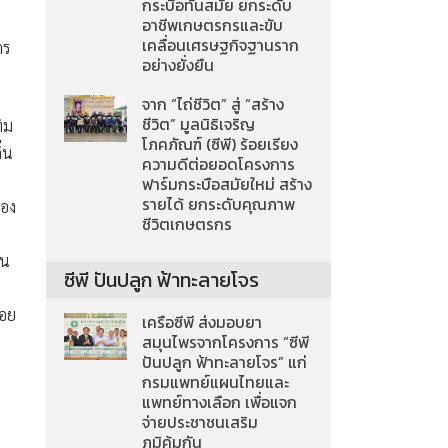
กระบือทันสมัย ยกระดับ
อาชีพเกษตรกรและขับ
เคลื่อนเศรษฐกิจฐานราก
าร
อย่างยั่งยืน
จาก “ไถ่ชีวิต” สู่ “สร้าง
ชีวิต” มูลนิธิเจริญ
ิม
โภคภัณฑ์ (ซีพี) ร้อยเรียง
่น
ความดีต่อยอดโครงการ
ฟาร์มกระบือสมัยใหม่ สร้าง
รายได้ ยกระดับคุณภาพ
ลอง
ชีวิตเกษตรกร
าน
ซีพี ปันปลูก ฟ้าทะลายโจร
่อย
เครือซีพี ส่งมอบยา
สมุนไพรจากโครงการ “ซีพี
ปันปลูก ฟ้าทะลายโจร” แก่
กรมแพทย์แผนไทยและ
แพทย์ทางเลือก เพื่อแจก
จ่ายประชาชนเสริม
ภูมิคุ้มกัน
ม