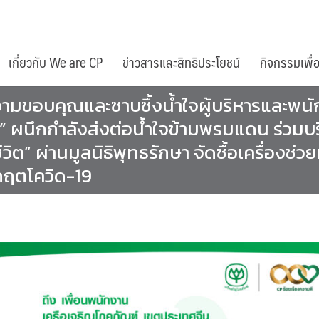
เกี่ยวกับ We are CP
ข่าวสารและสิทธิประโยชน์
กิจกรรมเพื่
ามขอบคุณและซาบซึ้งน้ำใจผู้บริหารและพนักง
” ผนึกกำลังส่งต่อน้ำใจข้ามพรมแดน ร่วมบร
ีวิต” ผ่านมูลนิธิพุทธรักษา จัดซื้อเครื่องช
ิกฤตโควิด-19