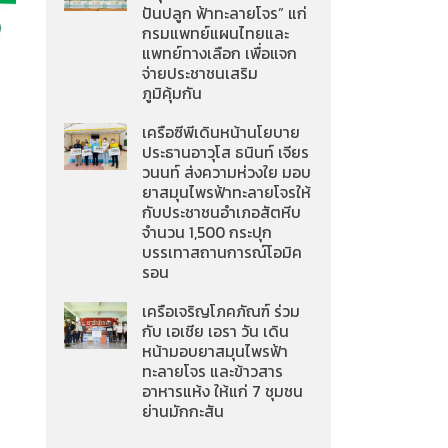
ปันปลูก ฟ้าทะลายโจร” แก่
กรมแพทย์แผนไทยและ
แพทย์ทางเลือก เพื่อแจก
จ่ายประชาชนเสริม
ภูมิคุ้มกัน
เครือซีพีเดินหน้านโยบาย
ประธานอาวุโส ธนินท์ เจียร
วนนท์ ส่งความห่วงใย มอบ
ยาสมุนไพรฟ้าทะลายโจรให้
กับประชาชนอำเภอสัตหีบ
จำนวน 1,500 กระปุก
บรรเทาสถานการณ์โอมิค
รอน
เครือเจริญโภคภัณฑ์ ร่วม
กับ เอเชีย เอรา วัน เดิน
หน้ามอบยาสมุนไพรฟ้า
ทะลายโจร และข้าวสาร
อาหารแห้ง ให้แก่ 7 ชุมชน
ย่านมักกะสัน