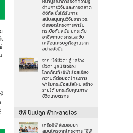
หน้าบูรณาการองค์ความรู้
ด้านการวิจัยและการตลาด
ดิจิทัล ซึ่งได้รับการ
สนับสนุนทุนวิจัยจาก วช.
ต่อยอดโครงการฟาร์ม
กระบือทันสมัย ยกระดับ
่ม
อาชีพเกษตรกรและขับ
ิจ
เคลื่อนเศรษฐกิจฐานราก
ณ์
อย่างยั่งยืน
ิน
จาก “ไถ่ชีวิต” สู่ “สร้าง
ชีวิต” มูลนิธิเจริญ
น
โภคภัณฑ์ (ซีพี) ร้อยเรียง
ความดีต่อยอดโครงการ
ฟาร์มกระบือสมัยใหม่ สร้าง
รายได้ ยกระดับคุณภาพ
พี
ชีวิตเกษตรกร
ด
ะ
ซีพี ปันปลูก ฟ้าทะลายโจร
้
เครือซีพี ส่งมอบยา
สมุนไพรจากโครงการ “ซีพี