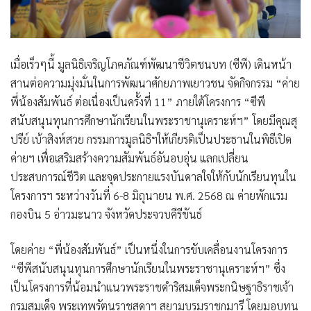
เมื่อเร็วๆนี้ มูลนิธิเจริญโภคภัณฑ์พัฒนาชีวิตชนบท (ซีพี) เดินหน้า
สานต่อความมุ่งมั่นในการพัฒนาศักยภาพเยาวชน จัดกิจกรรม “ค่าย
พี่น้องสัมพันธ์ ต่อเนื่องเป็นครั้งที่ 11” ภายใต้โครงการ “ซีพี
สนับสนุนทุนการศึกษานักเรียนในพระราชานุเคราะห์ฯ” โดยมีคุณสุ
ปรีย์ เบ้าสิงห์สวย กรรมการมูลนิธิฯให้เกียรติเป็นประธานในพิธีเปิด
ค่ายฯ เพื่อเสริมสร้างความสัมพันธ์อันอบอุ่น แลกเปลี่ยน
ประสบการณ์ชีวิต และจุดประกายแรงบันดาลใจให้กับนักเรียนทุนใน
โครงการฯ ระหว่างวันที่ 6-8 มิถุนายน พ.ศ. 2568 ณ ค่ายพักแรม
กองบิน 5 อ่าวมะนาว จังหวัดประจวบคีรีขันธ์
โดยค่าย “พี่น้องสัมพันธ์” เป็นหนึ่งในการขับเคลื่อนงานโครงการ
“ซีพีสนับสนุนทุนการศึกษานักเรียนในพระราชานุเคราะห์ฯ” ซึ่ง
เป็นโครงการที่น้อมนำแนวพระราชดําริสมเด็จพระกนิษฐาธิราชเจ้า
กรมสมเด็จ พระเทพรัตนราชสุดาฯ สยามบรมราชกุมารี โดยมอบทุน