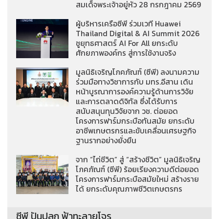
สมเด็จพระเจ้าอยู่หัว 28 กรกฎาคม 2569
ผู้บริหารเครือซีพี ร่วมเวที Huawei
Thailand Digital & AI Summit 2026
ชูยุทธศาสตร์ AI For All ยกระดับ
ศักยภาพองค์กร สู่การใช้งานจริง
มูลนิธิเจริญโภคภัณฑ์ (ซีพี) ลงนามความ
ร่วมมือทางวิชาการกับ มทร.อีสาน เดิน
หน้าบูรณาการองค์ความรู้ด้านการวิจัย
และการตลาดดิจิทัล ซึ่งได้รับการ
สนับสนุนทุนวิจัยจาก วช. ต่อยอด
โครงการฟาร์มกระบือทันสมัย ยกระดับ
อาชีพเกษตรกรและขับเคลื่อนเศรษฐกิจ
ฐานรากอย่างยั่งยืน
จาก “ไถ่ชีวิต” สู่ “สร้างชีวิต” มูลนิธิเจริญ
โภคภัณฑ์ (ซีพี) ร้อยเรียงความดีต่อยอด
โครงการฟาร์มกระบือสมัยใหม่ สร้างราย
ได้ ยกระดับคุณภาพชีวิตเกษตรกร
ซีพี ปันปลูก ฟ้าทะลายโจร