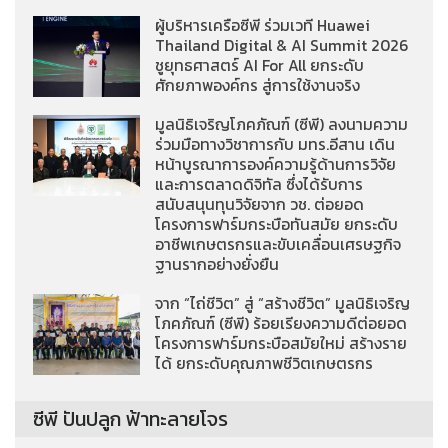
ผู้บริหารเครือซีพี ร่วมเวที Huawei
Thailand Digital & AI Summit 2026
ชูยุทธศาสตร์ AI For All ยกระดับ
ศักยภาพองค์กร สู่การใช้งานจริง
มูลนิธิเจริญโภคภัณฑ์ (ซีพี) ลงนามความ
ร่วมมือทางวิชาการกับ มทร.อีสาน เดิน
หน้าบูรณาการองค์ความรู้ด้านการวิจัย
และการตลาดดิจิทัล ซึ่งได้รับการ
สนับสนุนทุนวิจัยจาก วช. ต่อยอด
โครงการฟาร์มกระบือทันสมัย ยกระดับ
อาชีพเกษตรกรและขับเคลื่อนเศรษฐกิจ
ฐานรากอย่างยั่งยืน
จาก “ไถ่ชีวิต” สู่ “สร้างชีวิต” มูลนิธิเจริญ
โภคภัณฑ์ (ซีพี) ร้อยเรียงความดีต่อยอด
โครงการฟาร์มกระบือสมัยใหม่ สร้างราย
ได้ ยกระดับคุณภาพชีวิตเกษตรกร
ซีพี ปันปลูก ฟ้าทะลายโจร