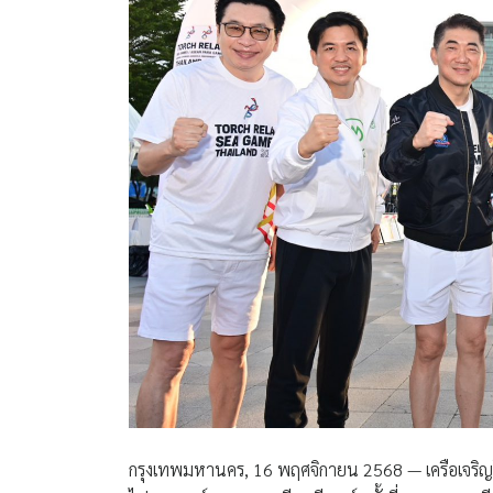
กรุงเทพมหานคร, 16 พฤศจิกายน 2568 — เครือเจริญโภค