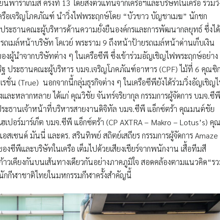
นพาราเกมส์ ครั้งที่ 13 โดยส่งตัวแทนจากเครือฯและบริษัทในเครือ ร่วมวิ่
ครือเจริญโภคภัณฑ์ นำวิ่งไฟพระฤกษ์โดย “บัวขาว บัญชาเมฆ” นักชก
ประธานคณะผู้บริหารด้านความยั่งยืนองค์กรและการพัฒนากลยุทธ์ ซึ่งได้
ายรถเมล์หน้าบริษัท โคเวย์ พระราม 9 ถึงหน้าป้ายรถเมล์หน้าด่านเก็บเงิน
ของผู้นำจากบริษัทต่าง ๆ ในเครือซีพี ซึ่งเข้าร่วมอัญเชิญไฟพระฤกษ์อย่าง
เสริฐ ประธานคณะผู้บริหาร บมจ.เจริญโภคภัณฑ์อาหาร (CPF) ไม้ที่ 6 คุณซิก
รชั่น (True) นอกจากนี้กลุ่มธุรกิจต่าง ๆ ในเครือซีพียังได้ร่วมวิ่งอัญเชิญ
ละหลากหลาย ได้แก่ คุณวิชัย จันทร์จริยากุล กรรมการผู้จัดการ บมจ.ซีพ
ะธานเจ้าหน้าที่บริหารสายงานดิจิทัล บมจ.ซีพี แอ็กซ์ตร้า คุณมนต์ชัย
ไฮเปอร์มาร์เก็ต บมจ.ซีพี แอ็กซ์ตร้า (CP AXTRA – Makro – Lotus’s) คุ
แอสเซนด์ มันนี่ และดร. สรินทิพย์ สถิตย์เสถียร กรรมการผู้จัดการ Amaze
ซีพีและบริษัทในเครือ เต็มไปด้วยเสียงเชียร์จากพนักงาน เสื้อทีมสี
ี่ก้าวเคียงกันบนเส้นทางเดียวกันอย่างภาคภูมิใจ สอดคล้องตามแนวคิด“ร
พนักกีฬาชาติไทยในมหกรรมกีฬาครั้งสำคัญนี้