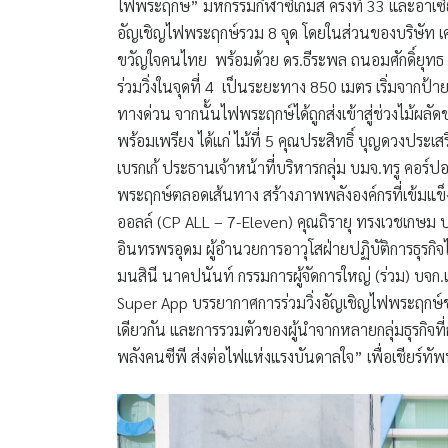
ไฟพระฤกษ์” มหกรรมกีฬาซีเกมส์ ครั้งที่ 33 และอาเซีย
อัญเชิญไฟพระฤกษ์รวม 8 จุด โดยในส่วนของบริษัท เ
ขวัญใจคนไทย พร้อมด้วย ดร.ธีระพล ถนอมศักดิ์ยุทธ 
ร่วมวิ่งในจุดที่ 4 เป็นระยะทาง 850 เมตร เริ่มจากป้
ทางด่วน จากนั้นไฟพระฤกษ์ได้ถูกส่งเข้าสู่ช่วงไม้ผลัด
พร้อมเพรียง ได้แก่ ไม้ที่ 5 คุณประสิทธิ์ บุญดวงประ
เบรกเก้ ประธานเจ้าหน้าที่บริหารกลุ่ม บมจ.ทรู คอร์ปอเ
พระฤกษ์ตลอดเส้นทาง สร้างภาพพลังองค์กรที่เข้มแข็งแ
ออลล์ (CP ALL – 7-Eleven) คุณถิรายุ ทรงเวชเกษม ปร
อินทรพรอุดม ผู้อำนวยการอาวุโสฝ่ายปฏิบัติการธุรกิจ
มนสินี นาคปนันท์ กรรมการผู้จัดการใหญ่ (ร่วม) บจก.
Super App บรรยากาศการร่วมวิ่งอัญเชิญไฟพระฤกษ์ของ
เดียวกัน และการรวมตัวของผู้นำจากหลายกลุ่มธุรกิจท
พลังคนซีพี ส่งต่อไฟแห่งแรงบันดาลใจ” เพื่อเชียร์ทั