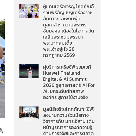
ผู้แทนเครือเจริญโภคภัณฑ์
ร่วมพิธีอัญเชิญเครื่องราช
สักการะและพานพุ่ม
ทูลเกล้าฯ ถวายพระพร
ชัยมงคล เนื่องในโอกาสวัน
เฉลิมพระชนมพรรษา
พระบาทสมเด็จ
พระเจ้าอยู่หัว 28
กรกฎาคม 2569
ผู้บริหารเครือซีพี ร่วมเวที
Huawei Thailand
Digital & AI Summit
2026 ชูยุทธศาสตร์ AI For
All ยกระดับศักยภาพ
องค์กร สู่การใช้งานจริง
มูลนิธิเจริญโภคภัณฑ์ (ซีพี)
ลงนามความร่วมมือทาง
วิชาการกับ มทร.อีสาน เดิน
หน้าบูรณาการองค์ความรู้
ิญ
ด้านการวิจัยและการตลาด