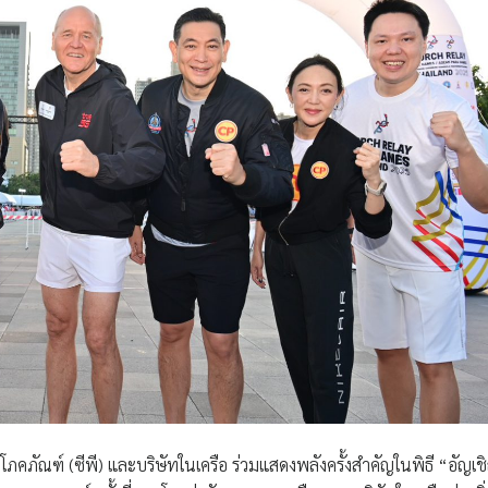
ภัณฑ์ (ซีพี) และบริษัทในเครือ ร่วมแสดงพลังครั้งสำคัญในพิธี “อัญเช