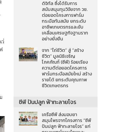
ง
ดิจิทัล ซึ่งได้รับการ
สนับสนุนทุนวิจัยจาก วช.
ต่อยอดโครงการฟาร์ม
กระบือทันสมัย ยกระดับ
อาชีพเกษตรกรและขับ
เคลื่อนเศรษฐกิจฐานราก
อย่างยั่งยืน
เว่
ไฟ
จาก “ไถ่ชีวิต” สู่ “สร้าง
ชีวิต” มูลนิธิเจริญ
ี
โภคภัณฑ์ (ซีพี) ร้อยเรียง
ความดีต่อยอดโครงการ
ณ
ฟาร์มกระบือสมัยใหม่ สร้าง
รายได้ ยกระดับคุณภาพ
ชีวิตเกษตรกร
วม
ซีพี ปันปลูก ฟ้าทะลายโจร
เครือซีพี ส่งมอบยา
สมุนไพรจากโครงการ “ซีพี
ปันปลูก ฟ้าทะลายโจร” แก่