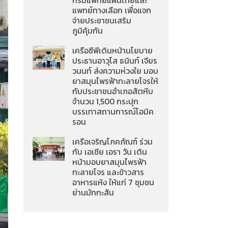
กรมแพทย์แผนไทยและ
แพทย์ทางเลือก เพื่อแจก
จ่ายประชาชนเสริม
ภูมิคุ้มกัน
เครือซีพีเดินหน้านโยบาย
ประธานอาวุโส ธนินท์ เจียร
วนนท์ ส่งความห่วงใย มอบ
ยาสมุนไพรฟ้าทะลายโจรให้
กับประชาชนอำเภอสัตหีบ
จำนวน 1,500 กระปุก
บรรเทาสถานการณ์โอมิค
รอน
เครือเจริญโภคภัณฑ์ ร่วม
กับ เอเชีย เอรา วัน เดิน
หน้ามอบยาสมุนไพรฟ้า
ทะลายโจร และข้าวสาร
อาหารแห้ง ให้แก่ 7 ชุมชน
ย่านมักกะสัน