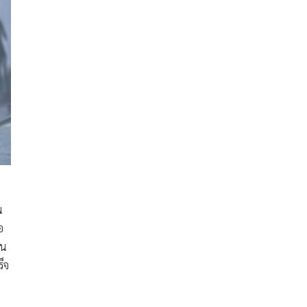
น
อ
ุน
ร็จ