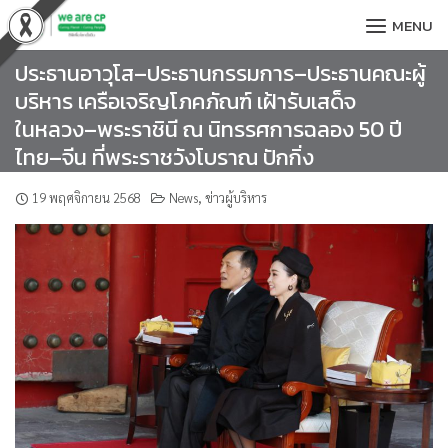
Skip
MENU
to
content
ประธานอาวุโส–ประธานกรรมการ–ประธานคณะผู้
บริหาร เครือเจริญโภคภัณฑ์ เฝ้ารับเสด็จ
ในหลวง–พระราชินี ณ นิทรรศการฉลอง 50 ปี
ไทย–จีน ที่พระราชวังโบราณ ปักกิ่ง
19 พฤศจิกายน 2568
News
,
ข่าวผู้บริหาร