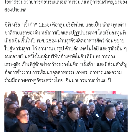
โอกาสร่วมถวายการต้อนรับและมีส่วนร่วมในเหตุการณ์สำคัญยิ่งของ
สองประเทศ
ซีพี หรือ “เจิ้งต้า” (正大) คือกลุ่มบริษัทไทย และเป็น นักลงทุนต่าง
ชาติรายแรกของจีน หลังการเปิดและปฏิรูปประเทศ โดยเริ่มลงทุนที่
เมืองเซินเจิ้นในปี พ.ศ. 2524 ผ่านธุรกิจผลิตอาหารสัตว์ ก่อนขยาย
ไปสู่ฟาร์มสุกร–ไก่ อาหารแปรรูป ค้าปลีก เทคโนโลยี และธุรกิจอื่น ๆ
จนกลายเป็นหนึ่งในกลุ่มบริษัทต่างชาติในจีนที่มีบทบาททาง
เศรษฐกิจ เป็นที่รู้จักอย่างกว้างขวางในชื่อ “เจิ้งต้า” และมีส่วนสำคัญ
ต่อการจ้างงาน การพัฒนาอุตสาหกรรมเกษตร–อาหาร และความ
ร่วมมือทางเศรษฐกิจระหว่างไทย–จีนมายาวนานกว่า 40 ปี