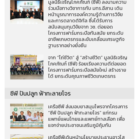
มูลนิธิเจริญโภคภัณฑ์ (ซีพี) ลงนามความ
ร่วมมือทางวิชาการกับ มทร.อีสาน เดิน
หน้าบูรณาการองค์ความรู้ด้านการวิจัย
และการตลาดดิจิทัล ซึ่งได้รับการ
สนับสนุนทุนวิจัยจาก วช. ต่อยอด
โครงการฟาร์มกระบือทันสมัย ยกระดับ
อาชีพเกษตรกรและขับเคลื่อนเศรษฐกิจ
ฐานรากอย่างยั่งยืน
จาก “ไถ่ชีวิต” สู่ “สร้างชีวิต” มูลนิธิเจริญ
โภคภัณฑ์ (ซีพี) ร้อยเรียงความดีต่อยอด
โครงการฟาร์มกระบือสมัยใหม่ สร้างราย
ได้ ยกระดับคุณภาพชีวิตเกษตรกร
ซีพี ปันปลูก ฟ้าทะลายโจร
เครือซีพี ส่งมอบยาสมุนไพรจากโครงการ
“ซีพี ปันปลูก ฟ้าทะลายโจร” แก่กรม
แพทย์แผนไทยและแพทย์ทางเลือก เพื่อ
แจกจ่ายประชาชนเสริมภูมิคุ้มกัน
เครือซีพีเดินหน้านโยบายประธานอาวุโส