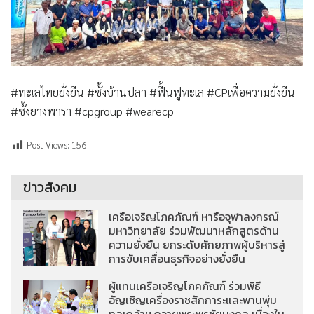
#ทะเลไทยยั่งยืน #ซั้งบ้านปลา #ฟื้นฟูทะเล #CPเพื่อความยั่งยืน
#ซั้งยางพารา #cpgroup #wearecp
Post Views:
156
ข่าวสังคม
เครือเจริญโภคภัณฑ์ หารือจุฬาลงกรณ์
มหาวิทยาลัย ร่วมพัฒนาหลักสูตรด้าน
ความยั่งยืน ยกระดับศักยภาพผู้บริหารสู่
การขับเคลื่อนธุรกิจอย่างยั่งยืน
ผู้แทนเครือเจริญโภคภัณฑ์ ร่วมพิธี
อัญเชิญเครื่องราชสักการะและพานพุ่ม