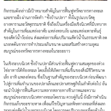
กิจกรรมดังกล่าวมีเป้าหมายสำคัญในการฟื้นฟูทรัพยากรทางทะเล
และชายฝั่ง ผ่านการจัดทำ “ซั้งบ้านปลา” ทั้งในรูปแบบวัสดุ
ยางพาราและวัสดุธรรมชาติ ซึ่งถือเป็นเครื่องมือเชิงนิเวศที่มีบทบาท
สำคัญในการเพิ่มแหล่งอาศัย แหล่งหลบภัย และแหล่งเพาะพันธุ์
ของสัตว์น้ำวัยอ่อน ส่งผลต่อการเพิ่มปริมาณสัตว์น้ำในธรรมชาติ ลด
แรงกดดันจากการทำประมงเกินขนาด และเสริมสร้างความอุดม
สมบูรณ์ของทรัพยากรทางทะเลในระยะยาว
ในเชิงระบบนิเวศ ซั้งบ้านปลามีส่วนช่วยฟื้นฟูความสมดุลของห่วง
โซ่อาหารใต้ท้องทะเล โดยเอื้อให้เกิดการเพิ่มขึ้นของสิ่งมีชีวิตขนาด
เล็ก อาทิ แพลงก์ตอน ซึ่งเป็นฐานสำคัญของระบบนิเวศ ก่อนพัฒนา
ไปสู่การเพิ่มจำนวนของปลาเล็กและปลาเศรษฐกิจในลำดับต่อไป อัน
จะนำไปสู่การฟื้นคืนความหลากหลายทางชีวภาพและความ
สมบูรณ์ของระบบนิเวศทางทะเลโดยรวม ควบคู่กันนี้ ยังมีการดำเนิน
กิจกรรมเก็บขยะชายหาด เพื่อแก้ไขปัญหามลพิษทางทะเลที่ส่งผลก
ระทบต่อสัตว์น้ำและระบบนิเวศ โดยการลดปริมาณขยะที่ตกค้างใน