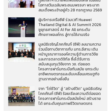
ทูลเกล้าฯ ถวายพระพรชัยมงคล เนื่องใน
โอกาสวันเฉลิมพระชนมพรรษา พระบาท
สมเด็จพระเจ้าอยู่หัว 28 กรกฎาคม 2569
ผู้บริหารเครือซีพี ร่วมเวที Huawei
Thailand Digital & AI Summit 2026
ชูยุทธศาสตร์ AI For All ยกระดับ
ศักยภาพองค์กร สู่การใช้งานจริง
มูลนิธิเจริญโภคภัณฑ์ (ซีพี) ลงนามความ
ร่วมมือทางวิชาการกับ มทร.อีสาน เดิน
หน้าบูรณาการองค์ความรู้ด้านการวิจัย
และการตลาดดิจิทัล ซึ่งได้รับการ
สนับสนุนทุนวิจัยจาก วช. ต่อยอด
โครงการฟาร์มกระบือทันสมัย ยกระดับ
อาชีพเกษตรกรและขับเคลื่อนเศรษฐกิจ
ฐานรากอย่างยั่งยืน
จาก “ไถ่ชีวิต” สู่ “สร้างชีวิต” มูลนิธิเจริญ
โภคภัณฑ์ (ซีพี) ร้อยเรียงความดีต่อยอด
โครงการฟาร์มกระบือสมัยใหม่ สร้างราย
ได้ ยกระดับคุณภาพชีวิตเกษตรกร