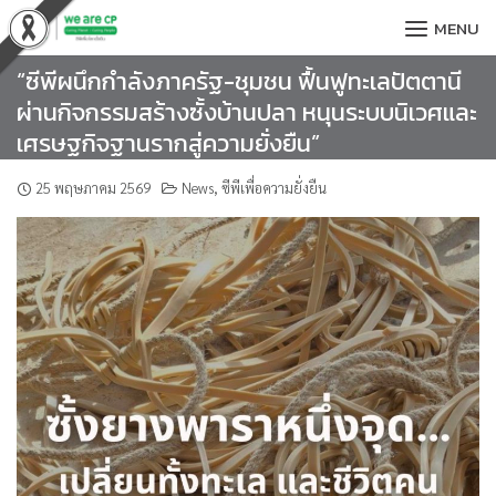
Skip
MENU
to
content
“ซีพีผนึกกำลังภาครัฐ-ชุมชน ฟื้นฟูทะเลปัตตานี
ผ่านกิจกรรมสร้างซั้งบ้านปลา หนุนระบบนิเวศและ
เศรษฐกิจฐานรากสู่ความยั่งยืน”
25 พฤษภาคม 2569
News
,
ซีพีเพื่อความยั่งยืน