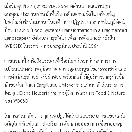
เมื่อวันพุธที่ 27 ตุลาคม พ.ศ. 2564 ที่ผ่านมา
คุณนพปฎล
เดชอุดม
ประธานเจ้าหน้าที่บริหารด้านความยั่งยืน เครือเจริญ
โภคภัณฑ์ เข้าร่วมเสวนาในเวที
”การปฏิรูประบบอาหารในภูมิทัศน์
ที่หลากหลาย (Food Systems Transformation in a Fragmented
Landscape)”
จัดโดยสภาธุรกิจโลกเพื่อการพัฒนาอย่างยั่งยืน
(WBCSD) ในระหว่างการประชุมใหญ่ประจำปี 2564
การเสวนานี้หารือถึงประเด็นที่เชื่อมโยงกันระหว่างอาหาร การ
เปลี่ยนแปลงสภาพภูมิอากาศ ความอุดมสมบูรณ์ของธรรมชาติ และ
การดำเนินธุรกิจอย่างรับผิดชอบ พร้อมกันนี้ มีผู้บริหารจากธุรกิจชั้น
นำของโลก ได้แก่ Cargill และ Unilever ร่วมเสวนา ดำเนินรายการ
โดยคุณ Diane Holdorf กรรมการผู้จัดการโครงการ Food & Nature
ของ WBCSD
ในการเสวนาดังกล่าว คุณนพปฎลได้นำเสนอประสบการณ์ของเครือ
เจริญโภคภัณฑ์ในการส่งเสริมการพัฒนาระบบอาหาร ซึ่งครอบคลุม
การเพาะปลูก เลี้ยงสัตว์ แปรรูป บรรจุภัณฑ์ จนถึงการจัดจำหน่าย