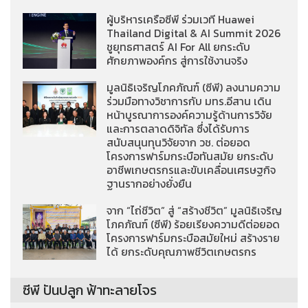
ผู้บริหารเครือซีพี ร่วมเวที Huawei
Thailand Digital & AI Summit 2026
ชูยุทธศาสตร์ AI For All ยกระดับ
ศักยภาพองค์กร สู่การใช้งานจริง
มูลนิธิเจริญโภคภัณฑ์ (ซีพี) ลงนามความ
ร่วมมือทางวิชาการกับ มทร.อีสาน เดิน
หน้าบูรณาการองค์ความรู้ด้านการวิจัย
และการตลาดดิจิทัล ซึ่งได้รับการ
สนับสนุนทุนวิจัยจาก วช. ต่อยอด
โครงการฟาร์มกระบือทันสมัย ยกระดับ
อาชีพเกษตรกรและขับเคลื่อนเศรษฐกิจ
ฐานรากอย่างยั่งยืน
จาก “ไถ่ชีวิต” สู่ “สร้างชีวิต” มูลนิธิเจริญ
โภคภัณฑ์ (ซีพี) ร้อยเรียงความดีต่อยอด
โครงการฟาร์มกระบือสมัยใหม่ สร้างราย
ได้ ยกระดับคุณภาพชีวิตเกษตรกร
ซีพี ปันปลูก ฟ้าทะลายโจร