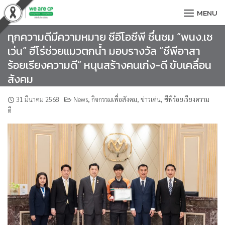
Skip
MENU
to
content
ทุกความดีมีความหมาย ซีอีโอซีพี ชื่นชม “พนง.เซ
เว่น” ฮีโร่ช่วยแมวตกน้ำ มอบรางวัล “ซีพีอาสา
ร้อยเรียงความดี” หนุนสร้างคนเก่ง-ดี ขับเคลื่อน
สังคม
31 มีนาคม 2568
News
,
กิจกรรมเพื่อสังคม
,
ข่าวเด่น
,
ซีพีร้อยเรียงความ
ดี