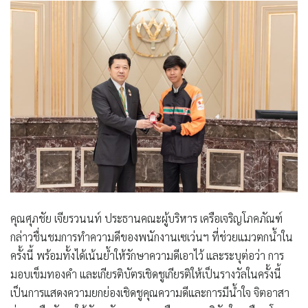
คุณศุภชัย เจียรวนนท์ ประธานคณะผู้บริหาร เครือเจริญโภคภัณฑ์
กล่าวชื่นชมการทำความดีของพนักงานเซเว่นฯ ที่ช่วยแมวตกน้ำใน
ครั้งนี้ พร้อมทั้งได้เน้นย้ำให้รักษาความดีเอาไว้ และระบุต่อว่า การ
มอบเข็มทองคำ และเกียรติบัตรเชิดชูเกียรติให้เป็นรางวัลในครั้งนี้
เป็นการแสดงความยกย่องเชิดชูคุณความดีและการมีน้ำใจ จิตอาสา