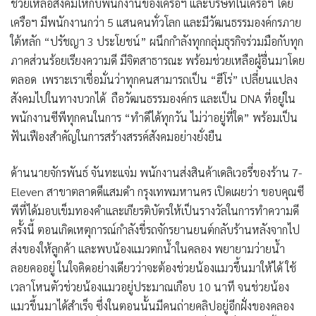
ช่วยเหลือสังคมให้กับพนักงานของเครือฯ และบริษัทในเครือฯ โดย
เครือฯ มีพนักงานกว่า 5 แสนคนทั่วโลก และมีวัฒนธรรมองค์กรภาย
ใต้หลัก
“ปรัชญา 3 ประโยชน์”
ผนึกกำลังทุกกลุ่มธุรกิจร่วมมือกับทุก
ภาคส่วนร้อยเรียงความดี มีจิตสาธารณะ พร้อมช่วยเหลือผู้อื่นมาโดย
ตลอด เพราะเราเชื่อมั่นว่าทุกคนสามารถเป็น
“ฮีโร่”
เปลี่ยนแปลง
สังคมไปในทางบวกได้ ถือวัฒนธรรมองค์กร และเป็น DNA ที่อยู่ใน
พนักงานซีพีทุกคนในการ “ทำดีได้ทุกวัน ไม่ว่าอยู่ที่ใด” พร้อมเป็น
ฟันเฟืองสำคัญในการสร้างสรรค์สังคมอย่างยั่งยืน
ด้านนายจักรพันธ์​ จันทะแจ่ม พนักงานส่งสินค้าเดลิเวอรี่ของร้าน 7-
Eleven สาขาตลาดดีแสมดำ กรุงเทพมหานคร เปิดเผยว่า ขอบคุณซี
พีที่ได้มอบเข็มทองคำและเกียรติบัตรให้เป็นรางวัลในการทำความดี
ครั้งนี้ ตอนเกิดเหตุการณ์กำลังขี่รถจักรยานยนต์กลับร้านหลังจากไป
ส่งของให้ลูกค้า และพบน้องแมวตกน้ำในคลอง พยายามว่ายน้ำ
ลอยคออยู่ ในใจคิดอย่างเดียวว่าจะต้องช่วยน้องแมวขึ้นมาให้ได้ ใช้
เวลาโหนตัวช่วยน้องแมวอยู่ประมาณเกือบ 10 นาที จนช่วยน้อง
แมวขึ้นมาได้สำเร็จ ซึ่งในตอนนั้นมีคนถ่ายคลิปอยู่อีกฝั่งของคลอง