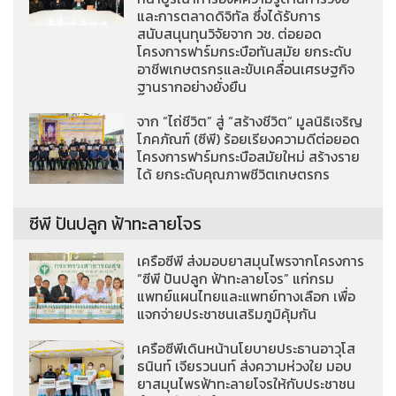
และการตลาดดิจิทัล ซึ่งได้รับการ
สนับสนุนทุนวิจัยจาก วช. ต่อยอด
โครงการฟาร์มกระบือทันสมัย ยกระดับ
อาชีพเกษตรกรและขับเคลื่อนเศรษฐกิจ
ฐานรากอย่างยั่งยืน
จาก “ไถ่ชีวิต” สู่ “สร้างชีวิต” มูลนิธิเจริญ
โภคภัณฑ์ (ซีพี) ร้อยเรียงความดีต่อยอด
โครงการฟาร์มกระบือสมัยใหม่ สร้างราย
ได้ ยกระดับคุณภาพชีวิตเกษตรกร
ซีพี ปันปลูก ฟ้าทะลายโจร
เครือซีพี ส่งมอบยาสมุนไพรจากโครงการ
“ซีพี ปันปลูก ฟ้าทะลายโจร” แก่กรม
แพทย์แผนไทยและแพทย์ทางเลือก เพื่อ
แจกจ่ายประชาชนเสริมภูมิคุ้มกัน
เครือซีพีเดินหน้านโยบายประธานอาวุโส
ธนินท์ เจียรวนนท์ ส่งความห่วงใย มอบ
ยาสมุนไพรฟ้าทะลายโจรให้กับประชาชน