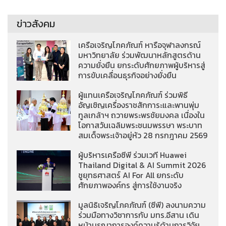
ข่าวสังคม
เครือเจริญโภคภัณฑ์ หารือจุฬาลงกรณ์
มหาวิทยาลัย ร่วมพัฒนาหลักสูตรด้าน
ความยั่งยืน ยกระดับศักยภาพผู้บริหารสู่
การขับเคลื่อนธุรกิจอย่างยั่งยืน
ผู้แทนเครือเจริญโภคภัณฑ์ ร่วมพิธี
อัญเชิญเครื่องราชสักการะและพานพุ่ม
ทูลเกล้าฯ ถวายพระพรชัยมงคล เนื่องใน
โอกาสวันเฉลิมพระชนมพรรษา พระบาท
สมเด็จพระเจ้าอยู่หัว 28 กรกฎาคม 2569
ผู้บริหารเครือซีพี ร่วมเวที Huawei
Thailand Digital & AI Summit 2026
ชูยุทธศาสตร์ AI For All ยกระดับ
ศักยภาพองค์กร สู่การใช้งานจริง
มูลนิธิเจริญโภคภัณฑ์ (ซีพี) ลงนามความ
ร่วมมือทางวิชาการกับ มทร.อีสาน เดิน
หน้าบูรณาการองค์ความรู้ด้านการวิจัย