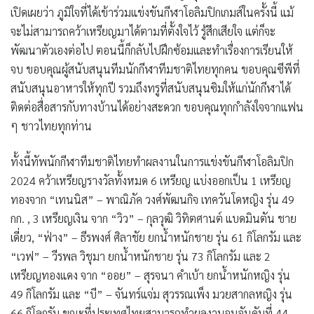
เปิดเผยว่า ภูมิใจที่ได้เข้าร่วมแข่งขันกีฬาโอลิมปิกเกมส์ในครั้งนี้ แม้
จะไม่สามารถคว้าเหรียญมาได้ตามที่ตั้งใจไว้ รู้สึกเสียใจ แต่ก็จะ
พัฒนาตัวเองต่อไป ตอนนี้ก็กลับไปฝึกซ้อมและทำเรื่องการเรียนให้
จบ ขอบคุณผู้สนับสนุนทีมนักกีฬาทีมชาติไทยทุกคน ขอบคุณซีพีที่
สนับสนุนอาหารให้ทุกปี รวมถึงทรูที่สนับสนุนซิมให้แก่นักกีฬาได้
ติดต่อสื่อสารกับทางบ้านได้อย่างสะดวก ขอบคุณทุกกำลังใจจากแฟน
ๆ ชาวไทยทุกท่าน
ทั้งนี้ทัพนักกีฬาทีมชาติไทยทำผลงานในการแข่งขันกีฬาโอลิมปิก
2024 คว้าเหรียญรางวัลทั้งหมด 6 เหรียญ แบ่งออกเป็น 1 เหรียญ
ทองจาก “เทนนิส” – พาณิภัค วงศ์พัฒนกิจ เทควันโดหญิง รุ่น 49
กก. , 3 เหรียญเงิน จาก “วิว” – กุลวุฒิ วิทิตศานต์ แบดมินตัน ชาย
เดี่ยว, “ฟ่าง” – ธีรพงศ์ ศิลาชัย ยกน้ำหนักชาย รุ่น 61 กิโลกรัม และ
“เวฟ” – วีรพล วิชุมา ยกน้ำหนักชาย รุ่น 73 กิโลกรัม และ 2
เหรียญทองแดง จาก “ออย” – สุรจนา คำเบ้า ยกน้ำหนักหญิง รุ่น
49 กิโลกรัม และ “บี” – จันทร์แจ่ม สุวรรณเพ็ง มวยสากลหญิง รุ่น
66 กิโลกรัม ขณะที่ประเทศไทยสามารถทำผลงานจบอันดับที่ 44