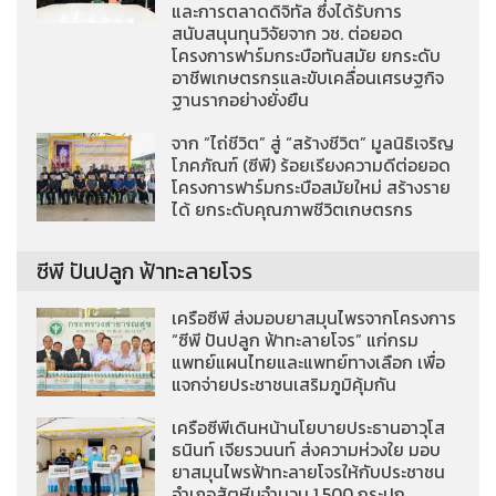
และการตลาดดิจิทัล ซึ่งได้รับการ
สนับสนุนทุนวิจัยจาก วช. ต่อยอด
โครงการฟาร์มกระบือทันสมัย ยกระดับ
อาชีพเกษตรกรและขับเคลื่อนเศรษฐกิจ
ฐานรากอย่างยั่งยืน
จาก “ไถ่ชีวิต” สู่ “สร้างชีวิต” มูลนิธิเจริญ
โภคภัณฑ์ (ซีพี) ร้อยเรียงความดีต่อยอด
โครงการฟาร์มกระบือสมัยใหม่ สร้างราย
ได้ ยกระดับคุณภาพชีวิตเกษตรกร
ซีพี ปันปลูก ฟ้าทะลายโจร
เครือซีพี ส่งมอบยาสมุนไพรจากโครงการ
“ซีพี ปันปลูก ฟ้าทะลายโจร” แก่กรม
แพทย์แผนไทยและแพทย์ทางเลือก เพื่อ
แจกจ่ายประชาชนเสริมภูมิคุ้มกัน
เครือซีพีเดินหน้านโยบายประธานอาวุโส
ธนินท์ เจียรวนนท์ ส่งความห่วงใย มอบ
ยาสมุนไพรฟ้าทะลายโจรให้กับประชาชน
อำเภอสัตหีบจำนวน 1,500 กระปุก