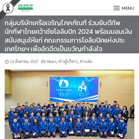
Skip
MENU
to
content
กลุ่มบริษัทเครือเจริญโภคภัณฑ์ ร่วมยินดีทัพ
นักกีฬาไทยคว้าชัยโอลิมปิก 2024 พร้อมมอบเงิน
สนับสนุนให้แก่ คณะกรรมการโอลิมปิคแห่งประ
เทศไทยฯ เพื่ออัดฉีดเป็นขวัญกำลังใจ
16 สิงหาคม 2567
News
,
ข่าวผู้บริหาร
,
ข่าวเด่น