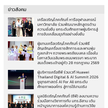
ข่าวสังคม
เครือเจริญโภคภัณฑ์ หารือจุฬาลงกรณ์
มหาวิทยาลัย ร่วมพัฒนาหลักสูตรด้าน
ความยั่งยืน ยกระดับศักยภาพผู้บริหารสู่
การขับเคลื่อนธุรกิจอย่างยั่งยืน
ผู้แทนเครือเจริญโภคภัณฑ์ ร่วมพิธี
อัญเชิญเครื่องราชสักการะและพานพุ่ม
ทูลเกล้าฯ ถวายพระพรชัยมงคล เนื่องใน
โอกาสวันเฉลิมพระชนมพรรษา พระบาท
สมเด็จพระเจ้าอยู่หัว 28 กรกฎาคม 2569
ผู้บริหารเครือซีพี ร่วมเวที Huawei
Thailand Digital & AI Summit 2026
ชูยุทธศาสตร์ AI For All ยกระดับ
ศักยภาพองค์กร สู่การใช้งานจริง
มูลนิธิเจริญโภคภัณฑ์ (ซีพี) ลงนามความ
ร่วมมือทางวิชาการกับ มทร.อีสาน เดิน
หน้าบูรณาการองค์ความรู้ด้านการวิจัย