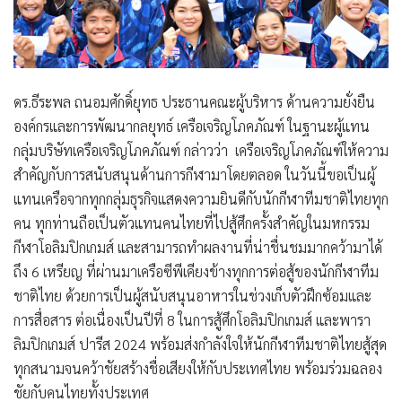
ดร.ธีระพล ถนอมศักดิ์ยุทธ ประธานคณะผู้บริหาร ด้านความยั่งยืน
องค์กรและการพัฒนากลยุทธ์ เครือเจริญโภคภัณฑ์ ในฐานะผู้แทน
กลุ่มบริษัทเครือเจริญโภคภัณฑ์ กล่าวว่า เครือเจริญโภคภัณฑ์ให้ความ
สำคัญกับการสนับสนุนด้านการกีฬามาโดยตลอด ในวันนี้ขอเป็นผู้
แทนเครือจากทุกกลุ่มธุรกิจแสดงความยินดีกับนักกีฬาทีมชาติไทยทุก
คน ทุกท่านถือเป็นตัวแทนคนไทยที่ไปสู้ศึกครั้งสำคัญในมหกรรม
กีฬาโอลิมปิกเกมส์ และสามารถทำผลงานที่น่าชื่นชมมากคว้ามาได้
ถึง 6 เหรียญ ที่ผ่านมาเครือซีพีเคียงข้างทุกการต่อสู้ของนักกีฬาทีม
ชาติไทย ด้วยการเป็นผู้สนับสนุนอาหารในช่วงเก็บตัวฝึกซ้อมและ
การสื่อสาร ต่อเนื่องเป็นปีที่ 8 ในการสู้ศึกโอลิมปิกเกมส์ และพารา
ลิมปิกเกมส์ ปารีส 2024 พร้อมส่งกำลังใจให้นักกีฬาทีมชาติไทยสู้สุด
ทุกสนามจนคว้าชัยสร้างชื่อเสียงให้กับประเทศไทย พร้อมร่วมฉลอง
ชัยกับคนไทยทั้งประเทศ