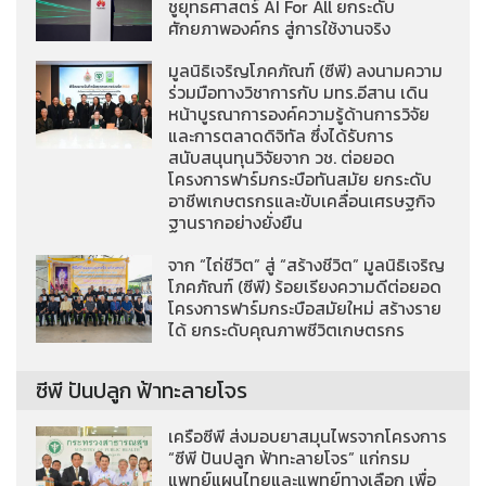
ชูยุทธศาสตร์ AI For All ยกระดับ
ศักยภาพองค์กร สู่การใช้งานจริง
มูลนิธิเจริญโภคภัณฑ์ (ซีพี) ลงนามความ
ร่วมมือทางวิชาการกับ มทร.อีสาน เดิน
หน้าบูรณาการองค์ความรู้ด้านการวิจัย
และการตลาดดิจิทัล ซึ่งได้รับการ
สนับสนุนทุนวิจัยจาก วช. ต่อยอด
โครงการฟาร์มกระบือทันสมัย ยกระดับ
อาชีพเกษตรกรและขับเคลื่อนเศรษฐกิจ
ฐานรากอย่างยั่งยืน
จาก “ไถ่ชีวิต” สู่ “สร้างชีวิต” มูลนิธิเจริญ
โภคภัณฑ์ (ซีพี) ร้อยเรียงความดีต่อยอด
โครงการฟาร์มกระบือสมัยใหม่ สร้างราย
ได้ ยกระดับคุณภาพชีวิตเกษตรกร
ซีพี ปันปลูก ฟ้าทะลายโจร
เครือซีพี ส่งมอบยาสมุนไพรจากโครงการ
“ซีพี ปันปลูก ฟ้าทะลายโจร” แก่กรม
แพทย์แผนไทยและแพทย์ทางเลือก เพื่อ