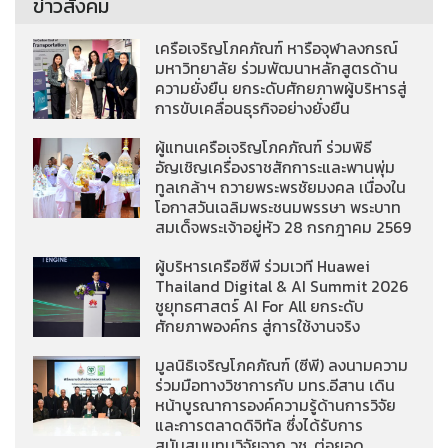
ข่าวสังคม
เครือเจริญโภคภัณฑ์ หารือจุฬาลงกรณ์
มหาวิทยาลัย ร่วมพัฒนาหลักสูตรด้าน
ความยั่งยืน ยกระดับศักยภาพผู้บริหารสู่
การขับเคลื่อนธุรกิจอย่างยั่งยืน
ผู้แทนเครือเจริญโภคภัณฑ์ ร่วมพิธี
อัญเชิญเครื่องราชสักการะและพานพุ่ม
ทูลเกล้าฯ ถวายพระพรชัยมงคล เนื่องใน
โอกาสวันเฉลิมพระชนมพรรษา พระบาท
สมเด็จพระเจ้าอยู่หัว 28 กรกฎาคม 2569
ผู้บริหารเครือซีพี ร่วมเวที Huawei
Thailand Digital & AI Summit 2026
ชูยุทธศาสตร์ AI For All ยกระดับ
ศักยภาพองค์กร สู่การใช้งานจริง
มูลนิธิเจริญโภคภัณฑ์ (ซีพี) ลงนามความ
ร่วมมือทางวิชาการกับ มทร.อีสาน เดิน
หน้าบูรณาการองค์ความรู้ด้านการวิจัย
และการตลาดดิจิทัล ซึ่งได้รับการ
สนับสนุนทุนวิจัยจาก วช. ต่อยอด