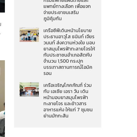
กรมแพทย์แผนไทยและ
แพทย์ทางเลือก เพื่อแจก
จ่ายประชาชนเสริม
ภูมิคุ้มกัน
ย
เครือซีพีเดินหน้านโยบาย
น
ประธานอาวุโส ธนินท์ เจียร
วนนท์ ส่งความห่วงใย มอบ
ยาสมุนไพรฟ้าทะลายโจรให้
กับประชาชนอำเภอสัตหีบ
จำนวน 1,500 กระปุก
บรรเทาสถานการณ์โอมิค
รอน
เครือเจริญโภคภัณฑ์ ร่วม
กับ เอเชีย เอรา วัน เดิน
หน้ามอบยาสมุนไพรฟ้า
ทะลายโจร และข้าวสาร
อาหารแห้ง ให้แก่ 7 ชุมชน
ย่านมักกะสัน