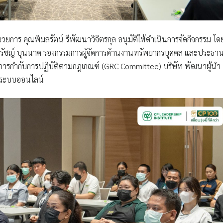
วยการ คุณพิมลรัตน์ รีพัฒนาวิจิตรกุล อนุมัติให้ดำเนินการจัดกิจกรรม โด
ูริปรัชญ์ บุนนาค รองกรรมการผู้จัดการด้านงานทรัพยากรบุคคล และประธา
 การกำกับการปฏิบัติตามกฎเกณฑ์ (GRC Committee) บริษัท พัฒนาผู้นำ
่านระบบออนไลน์