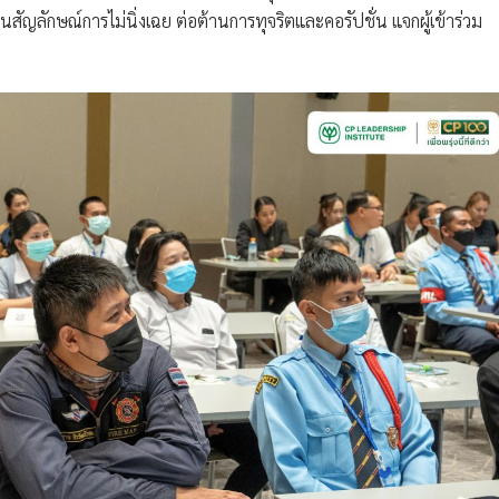
นสัญลักษณ์การไม่นิ่งเฉย ต่อต้านการทุจริตและคอรัปชั่น แจกผู้เข้าร่วม