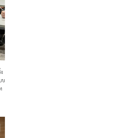
่ง
ะบบ
ัท