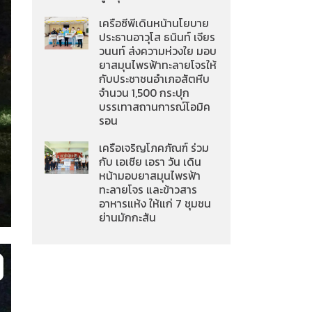
เครือซีพีเดินหน้านโยบาย
ประธานอาวุโส ธนินท์ เจียร
วนนท์ ส่งความห่วงใย มอบ
ยาสมุนไพรฟ้าทะลายโจรให้
กับประชาชนอำเภอสัตหีบ
จำนวน 1,500 กระปุก
บรรเทาสถานการณ์โอมิค
รอน
เครือเจริญโภคภัณฑ์ ร่วม
กับ เอเชีย เอรา วัน เดิน
หน้ามอบยาสมุนไพรฟ้า
ทะลายโจร และข้าวสาร
อาหารแห้ง ให้แก่ 7 ชุมชน
ย่านมักกะสัน