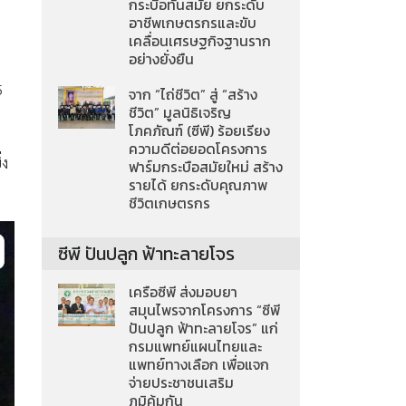
กระบือทันสมัย ยกระดับ
อาชีพเกษตรกรและขับ
เคลื่อนเศรษฐกิจฐานราก
อย่างยั่งยืน
5
จาก “ไถ่ชีวิต” สู่ “สร้าง
ชีวิต” มูลนิธิเจริญ
โภคภัณฑ์ (ซีพี) ร้อยเรียง
ความดีต่อยอดโครงการ
่ง
ฟาร์มกระบือสมัยใหม่ สร้าง
รายได้ ยกระดับคุณภาพ
ชีวิตเกษตรกร
ซีพี ปันปลูก ฟ้าทะลายโจร
เครือซีพี ส่งมอบยา
สมุนไพรจากโครงการ “ซีพี
ปันปลูก ฟ้าทะลายโจร” แก่
กรมแพทย์แผนไทยและ
แพทย์ทางเลือก เพื่อแจก
จ่ายประชาชนเสริม
ภูมิคุ้มกัน