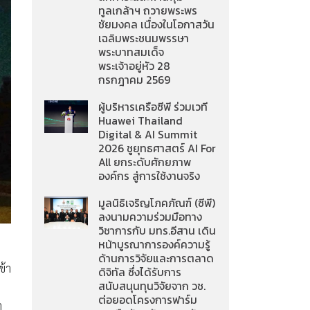
ทูลเกล้าฯ ถวายพระพร
ชัยมงคล เนื่องในโอกาสวัน
เฉลิมพระชนมพรรษา
พระบาทสมเด็จ
พระเจ้าอยู่หัว 28
กรกฎาคม 2569
ผู้บริหารเครือซีพี ร่วมเวที
Huawei Thailand
Digital & AI Summit
2026 ชูยุทธศาสตร์ AI For
All ยกระดับศักยภาพ
องค์กร สู่การใช้งานจริง
มูลนิธิเจริญโภคภัณฑ์ (ซีพี)
ลงนามความร่วมมือทาง
วิชาการกับ มทร.อีสาน เดิน
หน้าบูรณาการองค์ความรู้
ด้านการวิจัยและการตลาด
ข้า
ดิจิทัล ซึ่งได้รับการ
สนับสนุนทุนวิจัยจาก วช.
ต่อยอดโครงการฟาร์ม
า