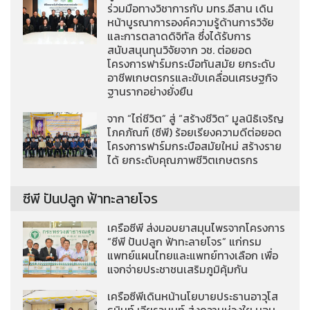
ร่วมมือทางวิชาการกับ มทร.อีสาน เดิน
หน้าบูรณาการองค์ความรู้ด้านการวิจัย
และการตลาดดิจิทัล ซึ่งได้รับการ
สนับสนุนทุนวิจัยจาก วช. ต่อยอด
โครงการฟาร์มกระบือทันสมัย ยกระดับ
อาชีพเกษตรกรและขับเคลื่อนเศรษฐกิจ
ฐานรากอย่างยั่งยืน
จาก “ไถ่ชีวิต” สู่ “สร้างชีวิต” มูลนิธิเจริญ
โภคภัณฑ์ (ซีพี) ร้อยเรียงความดีต่อยอด
โครงการฟาร์มกระบือสมัยใหม่ สร้างราย
ได้ ยกระดับคุณภาพชีวิตเกษตรกร
ซีพี ปันปลูก ฟ้าทะลายโจร
เครือซีพี ส่งมอบยาสมุนไพรจากโครงการ
“ซีพี ปันปลูก ฟ้าทะลายโจร” แก่กรม
แพทย์แผนไทยและแพทย์ทางเลือก เพื่อ
แจกจ่ายประชาชนเสริมภูมิคุ้มกัน
เครือซีพีเดินหน้านโยบายประธานอาวุโส