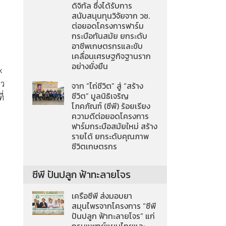
ดิจิทัล ซึ่งได้รับการ
สนับสนุนทุนวิจัยจาก วช.
ต่อยอดโครงการฟาร์ม
กระบือทันสมัย ยกระดับ
อาชีพเกษตรกรและขับ
เคลื่อนเศรษฐกิจฐานราก
อย่างยั่งยืน
k
นว
จาก “ไถ่ชีวิต” สู่ “สร้าง
ชีวิต” มูลนิธิเจริญ
ี่
โภคภัณฑ์ (ซีพี) ร้อยเรียง
ความดีต่อยอดโครงการ
ฟาร์มกระบือสมัยใหม่ สร้าง
รายได้ ยกระดับคุณภาพ
ชีวิตเกษตรกร
ซีพี ปันปลูก ฟ้าทะลายโจร
เครือซีพี ส่งมอบยา
สมุนไพรจากโครงการ “ซีพี
ปันปลูก ฟ้าทะลายโจร” แก่