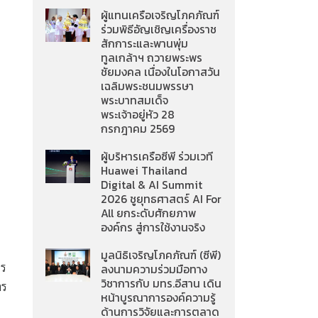
ผู้แทนเครือเจริญโภคภัณฑ์
ร่วมพิธีอัญเชิญเครื่องราช
สักการะและพานพุ่ม
ทูลเกล้าฯ ถวายพระพร
ชัยมงคล เนื่องในโอกาสวัน
เฉลิมพระชนมพรรษา
พระบาทสมเด็จ
พระเจ้าอยู่หัว 28
กรกฎาคม 2569
ผู้บริหารเครือซีพี ร่วมเวที
Huawei Thailand
Digital & AI Summit
2026 ชูยุทธศาสตร์ AI For
All ยกระดับศักยภาพ
องค์กร สู่การใช้งานจริง
มูลนิธิเจริญโภคภัณฑ์ (ซีพี)
าร
ลงนามความร่วมมือทาง
วิชาการกับ มทร.อีสาน เดิน
าร
หน้าบูรณาการองค์ความรู้
ด้านการวิจัยและการตลาด