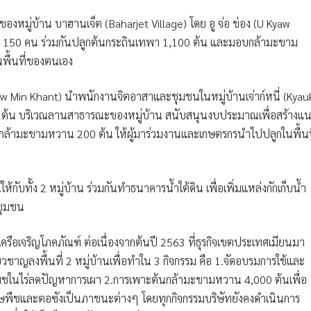
นของหมู่บ้าน บาฮานเจ็ต (Baharjet Village) โดย อู จ่อ ข่อง (U Kyaw
า 150 คน ร่วมกันปลูกต้นกระถินเทพา 1,100 ต้น และมอบกล้ามะขาม
พื้นที่ของตนเอง
 Zaw Min Khant) นำพนักงานจิตอาสาและชุมชนในหมู่บ้านเจ่าก์หนี่ (Kyau
00 ต้น บริเวณลานสาธารณะของหมู่บ้าน สนับสนุนงบประมาณเพื่อสร้างแ
ะมอบกล้ามะขามหวาน 200 ต้น ให้ผู้มาร่วมงานและเกษตรกรนำไปปลูกในพื้นท
้กับทั้ง 2 หมู่บ้าน ร่วมกันทำธนาคารน้ำใต้ดิน เพื่อเพิ่มแหล่งกักเก็บน้ำ
บชุมชน
ือเจริญโภคภัณฑ์ ต่อเนื่องจากต้นปี 2563 ที่ธุรกิจเขตประเทศเมียนมา
ยวชาญลงพื้นที่ 2 หมู่บ้านเพื่อทำใน 3 กิจกรรม คือ 1.จัดอบรมการใช้และ
งพืชในไร่ลดปัญหาการเผา 2.การเพาะต้นกล้ามะขามหวาน 4,000 ต้นเพื่อ
ศษพืชและตอซังเป็นภาชนะต่างๆ โดยทุกกิจกรรมบริษัทยังคงดำเนินการ