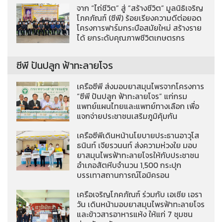
จาก “ไถ่ชีวิต” สู่ “สร้างชีวิต” มูลนิธิเจริญ
โภคภัณฑ์ (ซีพี) ร้อยเรียงความดีต่อยอด
โครงการฟาร์มกระบือสมัยใหม่ สร้างราย
ได้ ยกระดับคุณภาพชีวิตเกษตรกร
ซีพี ปันปลูก ฟ้าทะลายโจร
เครือซีพี ส่งมอบยาสมุนไพรจากโครงการ
“ซีพี ปันปลูก ฟ้าทะลายโจร” แก่กรม
แพทย์แผนไทยและแพทย์ทางเลือก เพื่อ
แจกจ่ายประชาชนเสริมภูมิคุ้มกัน
เครือซีพีเดินหน้านโยบายประธานอาวุโส
ธนินท์ เจียรวนนท์ ส่งความห่วงใย มอบ
ยาสมุนไพรฟ้าทะลายโจรให้กับประชาชน
อำเภอสัตหีบจำนวน 1,500 กระปุก
บรรเทาสถานการณ์โอมิครอน
เครือเจริญโภคภัณฑ์ ร่วมกับ เอเชีย เอรา
วัน เดินหน้ามอบยาสมุนไพรฟ้าทะลายโจร
และข้าวสารอาหารแห้ง ให้แก่ 7 ชุมชน