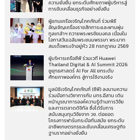
ความยั่งยืน ยกระดับศักยภาพผู้บริหารสู่
การขับเคลื่อนธุรกิจอย่างยั่งยืน
ผู้แทนเครือเจริญโภคภัณฑ์ ร่วมพิธี
อัญเชิญเครื่องราชสักการะและพานพุ่ม
ทูลเกล้าฯ ถวายพระพรชัยมงคล เนื่องใน
โอกาสวันเฉลิมพระชนมพรรษา พระบาท
สมเด็จพระเจ้าอยู่หัว 28 กรกฎาคม 2569
ผู้บริหารเครือซีพี ร่วมเวที Huawei
Thailand Digital & AI Summit 2026
ชูยุทธศาสตร์ AI For All ยกระดับ
ศักยภาพองค์กร สู่การใช้งานจริง
มูลนิธิเจริญโภคภัณฑ์ (ซีพี) ลงนามความ
ร่วมมือทางวิชาการกับ มทร.อีสาน เดิน
หน้าบูรณาการองค์ความรู้ด้านการวิจัย
และการตลาดดิจิทัล ซึ่งได้รับการ
สนับสนุนทุนวิจัยจาก วช. ต่อยอด
โครงการฟาร์มกระบือทันสมัย ยกระดับ
อาชีพเกษตรกรและขับเคลื่อนเศรษฐกิจ
ฐานรากอย่างยั่งยืน