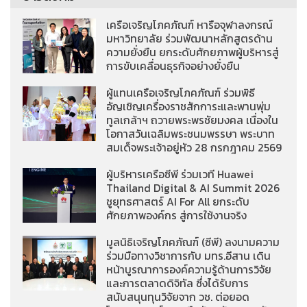
เครือเจริญโภคภัณฑ์ หารือจุฬาลงกรณ์
มหาวิทยาลัย ร่วมพัฒนาหลักสูตรด้าน
ความยั่งยืน ยกระดับศักยภาพผู้บริหารสู่
การขับเคลื่อนธุรกิจอย่างยั่งยืน
ผู้แทนเครือเจริญโภคภัณฑ์ ร่วมพิธี
อัญเชิญเครื่องราชสักการะและพานพุ่ม
ทูลเกล้าฯ ถวายพระพรชัยมงคล เนื่องใน
โอกาสวันเฉลิมพระชนมพรรษา พระบาท
สมเด็จพระเจ้าอยู่หัว 28 กรกฎาคม 2569
ผู้บริหารเครือซีพี ร่วมเวที Huawei
Thailand Digital & AI Summit 2026
ชูยุทธศาสตร์ AI For All ยกระดับ
ศักยภาพองค์กร สู่การใช้งานจริง
มูลนิธิเจริญโภคภัณฑ์ (ซีพี) ลงนามความ
ร่วมมือทางวิชาการกับ มทร.อีสาน เดิน
หน้าบูรณาการองค์ความรู้ด้านการวิจัย
และการตลาดดิจิทัล ซึ่งได้รับการ
สนับสนุนทุนวิจัยจาก วช. ต่อยอด