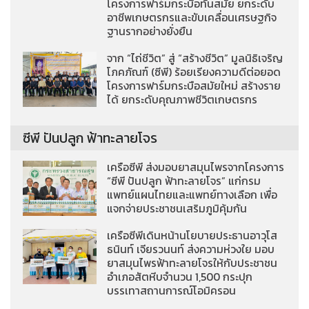
โครงการฟาร์มกระบือทันสมัย ยกระดับ
อาชีพเกษตรกรและขับเคลื่อนเศรษฐกิจ
ฐานรากอย่างยั่งยืน
จาก “ไถ่ชีวิต” สู่ “สร้างชีวิต” มูลนิธิเจริญ
โภคภัณฑ์ (ซีพี) ร้อยเรียงความดีต่อยอด
โครงการฟาร์มกระบือสมัยใหม่ สร้างราย
ได้ ยกระดับคุณภาพชีวิตเกษตรกร
ซีพี ปันปลูก ฟ้าทะลายโจร
เครือซีพี ส่งมอบยาสมุนไพรจากโครงการ
“ซีพี ปันปลูก ฟ้าทะลายโจร” แก่กรม
แพทย์แผนไทยและแพทย์ทางเลือก เพื่อ
แจกจ่ายประชาชนเสริมภูมิคุ้มกัน
เครือซีพีเดินหน้านโยบายประธานอาวุโส
ธนินท์ เจียรวนนท์ ส่งความห่วงใย มอบ
ยาสมุนไพรฟ้าทะลายโจรให้กับประชาชน
อำเภอสัตหีบจำนวน 1,500 กระปุก
บรรเทาสถานการณ์โอมิครอน