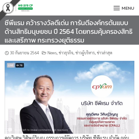
Skip
MENU
to
content
ซีพีแรม คว้ารางวัลดีเด่น การันตีองค์กรต้นแบบ
ด้านสิทธิมนุษยชน ปี 2564 โดยกรมคุ้มครองสิทธิ
และเสรีภาพ กระทรวงยุติธรรม
30 กันยายน 2564
News
,
ข่าวธุรกิจ
,
ข่าวผู้บริหาร
,
ข่าวล่าสุด
คุณวิเศษ วิศิษฏ์วิญญู กรรมการผู้จัดการ บริษัท ซีพีแรม จำกัด กลุ่ม