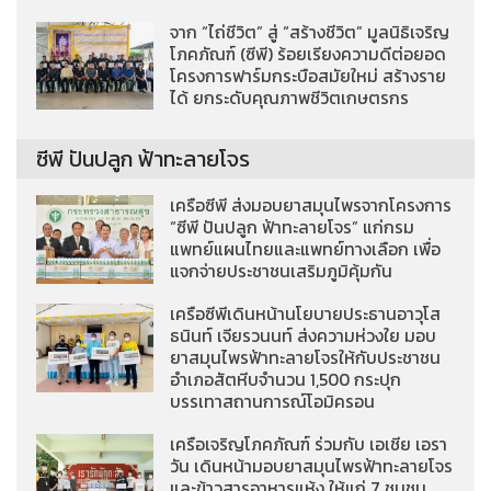
จาก “ไถ่ชีวิต” สู่ “สร้างชีวิต” มูลนิธิเจริญ
โภคภัณฑ์ (ซีพี) ร้อยเรียงความดีต่อยอด
โครงการฟาร์มกระบือสมัยใหม่ สร้างราย
ได้ ยกระดับคุณภาพชีวิตเกษตรกร
ซีพี ปันปลูก ฟ้าทะลายโจร
เครือซีพี ส่งมอบยาสมุนไพรจากโครงการ
“ซีพี ปันปลูก ฟ้าทะลายโจร” แก่กรม
แพทย์แผนไทยและแพทย์ทางเลือก เพื่อ
แจกจ่ายประชาชนเสริมภูมิคุ้มกัน
เครือซีพีเดินหน้านโยบายประธานอาวุโส
ธนินท์ เจียรวนนท์ ส่งความห่วงใย มอบ
ยาสมุนไพรฟ้าทะลายโจรให้กับประชาชน
อำเภอสัตหีบจำนวน 1,500 กระปุก
บรรเทาสถานการณ์โอมิครอน
เครือเจริญโภคภัณฑ์ ร่วมกับ เอเชีย เอรา
วัน เดินหน้ามอบยาสมุนไพรฟ้าทะลายโจร
และข้าวสารอาหารแห้ง ให้แก่ 7 ชุมชน