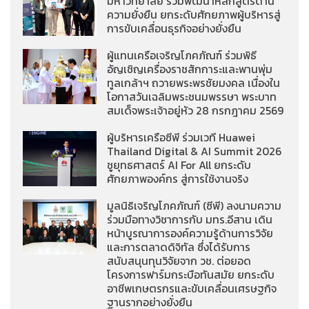
มหาวิทยาลัย ร่วมพัฒนาหลักสูตรด้าน
ความยั่งยืน ยกระดับศักยภาพผู้บริหารสู่
การขับเคลื่อนธุรกิจอย่างยั่งยืน
ผู้แทนเครือเจริญโภคภัณฑ์ ร่วมพิธี
อัญเชิญเครื่องราชสักการะและพานพุ่ม
ทูลเกล้าฯ ถวายพระพรชัยมงคล เนื่องใน
โอกาสวันเฉลิมพระชนมพรรษา พระบาท
สมเด็จพระเจ้าอยู่หัว 28 กรกฎาคม 2569
ผู้บริหารเครือซีพี ร่วมเวที Huawei
Thailand Digital & AI Summit 2026
ชูยุทธศาสตร์ AI For All ยกระดับ
ศักยภาพองค์กร สู่การใช้งานจริง
มูลนิธิเจริญโภคภัณฑ์ (ซีพี) ลงนามความ
ร่วมมือทางวิชาการกับ มทร.อีสาน เดิน
หน้าบูรณาการองค์ความรู้ด้านการวิจัย
และการตลาดดิจิทัล ซึ่งได้รับการ
สนับสนุนทุนวิจัยจาก วช. ต่อยอด
โครงการฟาร์มกระบือทันสมัย ยกระดับ
อาชีพเกษตรกรและขับเคลื่อนเศรษฐกิจ
ฐานรากอย่างยั่งยืน