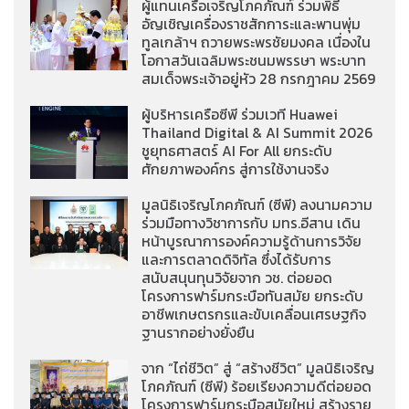
ผู้แทนเครือเจริญโภคภัณฑ์ ร่วมพิธี
อัญเชิญเครื่องราชสักการะและพานพุ่ม
ทูลเกล้าฯ ถวายพระพรชัยมงคล เนื่องใน
โอกาสวันเฉลิมพระชนมพรรษา พระบาท
สมเด็จพระเจ้าอยู่หัว 28 กรกฎาคม 2569
ผู้บริหารเครือซีพี ร่วมเวที Huawei
Thailand Digital & AI Summit 2026
ชูยุทธศาสตร์ AI For All ยกระดับ
ศักยภาพองค์กร สู่การใช้งานจริง
มูลนิธิเจริญโภคภัณฑ์ (ซีพี) ลงนามความ
ร่วมมือทางวิชาการกับ มทร.อีสาน เดิน
หน้าบูรณาการองค์ความรู้ด้านการวิจัย
และการตลาดดิจิทัล ซึ่งได้รับการ
สนับสนุนทุนวิจัยจาก วช. ต่อยอด
โครงการฟาร์มกระบือทันสมัย ยกระดับ
อาชีพเกษตรกรและขับเคลื่อนเศรษฐกิจ
ฐานรากอย่างยั่งยืน
จาก “ไถ่ชีวิต” สู่ “สร้างชีวิต” มูลนิธิเจริญ
โภคภัณฑ์ (ซีพี) ร้อยเรียงความดีต่อยอด
โครงการฟาร์มกระบือสมัยใหม่ สร้างราย