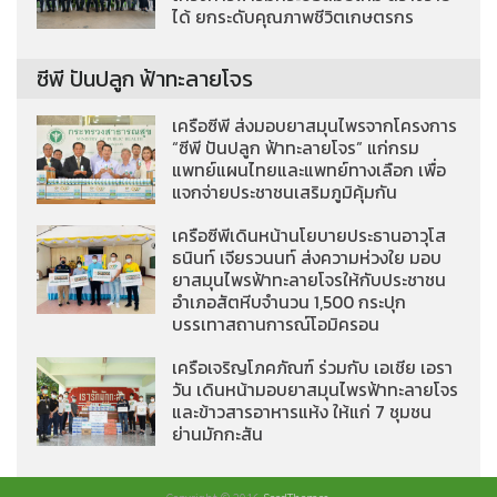
ได้ ยกระดับคุณภาพชีวิตเกษตรกร
ซีพี ปันปลูก ฟ้าทะลายโจร
เครือซีพี ส่งมอบยาสมุนไพรจากโครงการ
“ซีพี ปันปลูก ฟ้าทะลายโจร” แก่กรม
แพทย์แผนไทยและแพทย์ทางเลือก เพื่อ
แจกจ่ายประชาชนเสริมภูมิคุ้มกัน
เครือซีพีเดินหน้านโยบายประธานอาวุโส
ธนินท์ เจียรวนนท์ ส่งความห่วงใย มอบ
ยาสมุนไพรฟ้าทะลายโจรให้กับประชาชน
อำเภอสัตหีบจำนวน 1,500 กระปุก
บรรเทาสถานการณ์โอมิครอน
เครือเจริญโภคภัณฑ์ ร่วมกับ เอเชีย เอรา
วัน เดินหน้ามอบยาสมุนไพรฟ้าทะลายโจร
และข้าวสารอาหารแห้ง ให้แก่ 7 ชุมชน
ย่านมักกะสัน