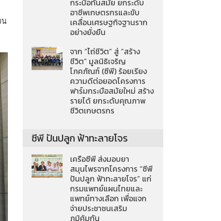
กระบือทันสมัย ยกระดับ
อาชีพเกษตรกรและขับ
อน​
เคลื่อนเศรษฐกิจฐานราก
อย่างยั่งยืน
จาก “ไถ่ชีวิต” สู่ “สร้าง
ชีวิต” มูลนิธิเจริญ
โภคภัณฑ์ (ซีพี) ร้อยเรียง
ความดีต่อยอดโครงการ
ฟาร์มกระบือสมัยใหม่ สร้าง
รายได้ ยกระดับคุณภาพ
ชีวิตเกษตรกร
ซีพี ปันปลูก ฟ้าทะลายโจร
เครือซีพี ส่งมอบยา
สมุนไพรจากโครงการ “ซีพี
ปันปลูก ฟ้าทะลายโจร” แก่
กรมแพทย์แผนไทยและ
แพทย์ทางเลือก เพื่อแจก
จ่ายประชาชนเสริม
ภูมิคุ้มกัน