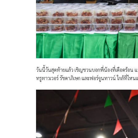
วันนี้วันสุดท้ายแล้ว เชิญชวนบอกพี่น้องที่เดือดร้อน แว
ทรูทาวเวอร์ รัชดาภิเษก และฟอร์จูนทาวน์​ ใกล้ที่ไหน