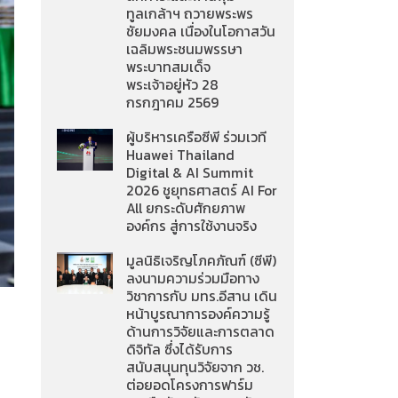
ทูลเกล้าฯ ถวายพระพร
ชัยมงคล เนื่องในโอกาสวัน
เฉลิมพระชนมพรรษา
พระบาทสมเด็จ
พระเจ้าอยู่หัว 28
กรกฎาคม 2569
ผู้บริหารเครือซีพี ร่วมเวที
Huawei Thailand
Digital & AI Summit
2026 ชูยุทธศาสตร์ AI For
All ยกระดับศักยภาพ
องค์กร สู่การใช้งานจริง
มูลนิธิเจริญโภคภัณฑ์ (ซีพี)
ลงนามความร่วมมือทาง
วิชาการกับ มทร.อีสาน เดิน
หน้าบูรณาการองค์ความรู้
ด้านการวิจัยและการตลาด
ดิจิทัล ซึ่งได้รับการ
สนับสนุนทุนวิจัยจาก วช.
ต่อยอดโครงการฟาร์ม