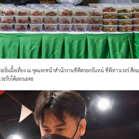
ะอิ่มมื้อเที่ยง ณ​ จุดแจก​หน้าสำนักงานซีพีตรอกจันทน์ ซีพีทาวเวอร์​ สีลม​
แวะรับได้เลยนะคะ​