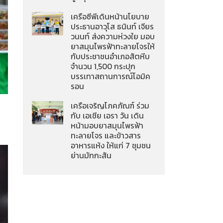
เครือซีพีเดินหน้านโยบาย
ประธานอาวุโส ธนินท์ เจียร
วนนท์ ส่งความห่วงใย มอบ
ยาสมุนไพรฟ้าทะลายโจรให้
กับประชาชนอำเภอสัตหีบ
จำนวน 1,500 กระปุก
บรรเทาสถานการณ์โอมิค
รอน
เครือเจริญโภคภัณฑ์ ร่วม
กับ เอเชีย เอรา วัน เดิน
หน้ามอบยาสมุนไพรฟ้า
ทะลายโจร และข้าวสาร
อาหารแห้ง ให้แก่ 7 ชุมชน
ย่านมักกะสัน