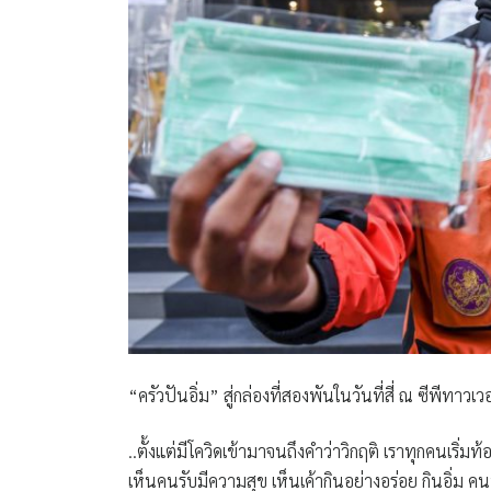
“ครัวปันอิ่ม” สู่กล่องที่สองพันในวันที่สี่ ณ ซีพีทาวเวอ
..ตั้งแต่มีโควิดเข้ามาจนถึงคำว่าวิกฤติ เราทุกคนเริ่มท
เห็นคนรับมีความสุข เห็นเค้ากินอย่างอร่อย กินอิ่ม ค