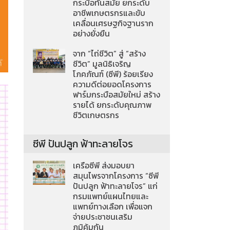
กระบือทันสมัย ยกระดับ
อาชีพเกษตรกรและขับ
เคลื่อนเศรษฐกิจฐานราก
อย่างยั่งยืน
จาก “ไถ่ชีวิต” สู่ “สร้าง
ชีวิต” มูลนิธิเจริญ
โภคภัณฑ์ (ซีพี) ร้อยเรียง
ความดีต่อยอดโครงการ
ฟาร์มกระบือสมัยใหม่ สร้าง
รายได้ ยกระดับคุณภาพ
ชีวิตเกษตรกร
ซีพี ปันปลูก ฟ้าทะลายโจร
เครือซีพี ส่งมอบยา
สมุนไพรจากโครงการ “ซีพี
ปันปลูก ฟ้าทะลายโจร” แก่
กรมแพทย์แผนไทยและ
แพทย์ทางเลือก เพื่อแจก
จ่ายประชาชนเสริม
ภูมิคุ้มกัน