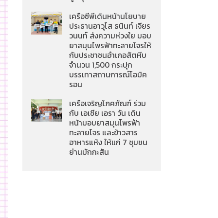
เครือซีพีเดินหน้านโยบาย
ประธานอาวุโส ธนินท์ เจียร
วนนท์ ส่งความห่วงใย มอบ
ยาสมุนไพรฟ้าทะลายโจรให้
กับประชาชนอำเภอสัตหีบ
จำนวน 1,500 กระปุก
บรรเทาสถานการณ์โอมิค
รอน
เครือเจริญโภคภัณฑ์ ร่วม
กับ เอเชีย เอรา วัน เดิน
หน้ามอบยาสมุนไพรฟ้า
ทะลายโจร และข้าวสาร
อาหารแห้ง ให้แก่ 7 ชุมชน
ย่านมักกะสัน