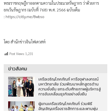
พระราชกฤษฎีกาออกตามความในประมวลรัษฎากร ว่าด้วยการ
ยกเว้นรัษฎากร (ฉบับที่ 768) พ.ศ. 2566 ฉบับเต็ม
:
https://citly.me/8wbso
โดย สำนักข่าวอินโฟเควสท์
Post Views:
1,231
ข่าวสังคม
เครือเจริญโภคภัณฑ์ หารือจุฬาลงกรณ์
มหาวิทยาลัย ร่วมพัฒนาหลักสูตรด้าน
ความยั่งยืน ยกระดับศักยภาพผู้บริหารสู่
การขับเคลื่อนธุรกิจอย่างยั่งยืน
ผู้แทนเครือเจริญโภคภัณฑ์ ร่วมพิธี
อัญเชิญเครื่องราชสักการะและพานพุ่ม