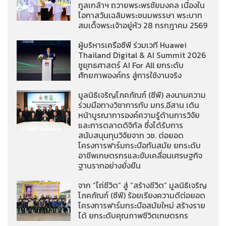
ทูลเกล้าฯ ถวายพระพรชัยมงคล เนื่องใน
โอกาสวันเฉลิมพระชนมพรรษา พระบาท
สมเด็จพระเจ้าอยู่หัว 28 กรกฎาคม 2569
ผู้บริหารเครือซีพี ร่วมเวที Huawei
Thailand Digital & AI Summit 2026
ชูยุทธศาสตร์ AI For All ยกระดับ
ศักยภาพองค์กร สู่การใช้งานจริง
มูลนิธิเจริญโภคภัณฑ์ (ซีพี) ลงนามความ
ร่วมมือทางวิชาการกับ มทร.อีสาน เดิน
หน้าบูรณาการองค์ความรู้ด้านการวิจัย
และการตลาดดิจิทัล ซึ่งได้รับการ
สนับสนุนทุนวิจัยจาก วช. ต่อยอด
โครงการฟาร์มกระบือทันสมัย ยกระดับ
อาชีพเกษตรกรและขับเคลื่อนเศรษฐกิจ
ฐานรากอย่างยั่งยืน
จาก “ไถ่ชีวิต” สู่ “สร้างชีวิต” มูลนิธิเจริญ
โภคภัณฑ์ (ซีพี) ร้อยเรียงความดีต่อยอด
โครงการฟาร์มกระบือสมัยใหม่ สร้างราย
ได้ ยกระดับคุณภาพชีวิตเกษตรกร