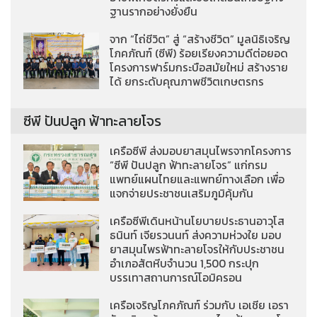
ฐานรากอย่างยั่งยืน
จาก “ไถ่ชีวิต” สู่ “สร้างชีวิต” มูลนิธิเจริญ
โภคภัณฑ์ (ซีพี) ร้อยเรียงความดีต่อยอด
โครงการฟาร์มกระบือสมัยใหม่ สร้างราย
ได้ ยกระดับคุณภาพชีวิตเกษตรกร
ซีพี ปันปลูก ฟ้าทะลายโจร
เครือซีพี ส่งมอบยาสมุนไพรจากโครงการ
“ซีพี ปันปลูก ฟ้าทะลายโจร” แก่กรม
แพทย์แผนไทยและแพทย์ทางเลือก เพื่อ
แจกจ่ายประชาชนเสริมภูมิคุ้มกัน
เครือซีพีเดินหน้านโยบายประธานอาวุโส
ธนินท์ เจียรวนนท์ ส่งความห่วงใย มอบ
ยาสมุนไพรฟ้าทะลายโจรให้กับประชาชน
อำเภอสัตหีบจำนวน 1,500 กระปุก
บรรเทาสถานการณ์โอมิครอน
เครือเจริญโภคภัณฑ์ ร่วมกับ เอเชีย เอรา