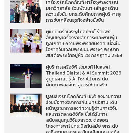
เครือเจริญโภคภัณฑ์ หารือจุฬาลงกรณ์
มหาวิทยาลัย ร่วมพัฒนาหลักสูตรด้าน
ความยั่งยืน ยกระดับศักยภาพผู้บริหารสู่
การขับเคลื่อนธุรกิจอย่างยั่งยืน
ผู้แทนเครือเจริญโภคภัณฑ์ ร่วมพิธี
อัญเชิญเครื่องราชสักการะและพานพุ่ม
ทูลเกล้าฯ ถวายพระพรชัยมงคล เนื่องใน
โอกาสวันเฉลิมพระชนมพรรษา พระบาท
สมเด็จพระเจ้าอยู่หัว 28 กรกฎาคม 2569
ผู้บริหารเครือซีพี ร่วมเวที Huawei
Thailand Digital & AI Summit 2026
ชูยุทธศาสตร์ AI For All ยกระดับ
ศักยภาพองค์กร สู่การใช้งานจริง
มูลนิธิเจริญโภคภัณฑ์ (ซีพี) ลงนามความ
ร่วมมือทางวิชาการกับ มทร.อีสาน เดิน
หน้าบูรณาการองค์ความรู้ด้านการวิจัย
และการตลาดดิจิทัล ซึ่งได้รับการ
สนับสนุนทุนวิจัยจาก วช. ต่อยอด
โครงการฟาร์มกระบือทันสมัย ยกระดับ
อาชีพเกษตรกรและขับเคลื่อนเศรษฐกิจ