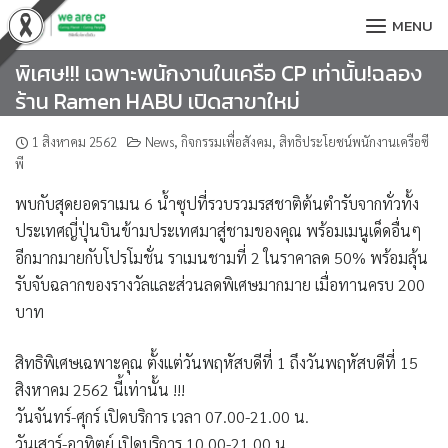
Skip
MENU
to
content
พิเศษ!!! เฉพาะพนักงานในเครือ CP เท่านั้น!ฉลอง
ร้าน Ramen HABU เปิดสาขาใหม่
1 สิงหาคม 2562
News
,
กิจกรรมเพื่อสังคม
,
สิทธิประโยชน์พนักงานเครือซี
พี
พบกับสุดยอดราเมน 6 น้ำซุปที่รวบรวมรสชาติต้นตำรับจากทั่วทั้ง
ประเทศญี่ปุ่นบินข้ามประเทศมาสู่ชามของคุณ พร้อมเมนูเด็ดอื่นๆ
อีกมากมายกับโปรโมชั่น ราเมนชามที่ 2 ในราคาลด 50% พร้อมลุ้น
รับจับฉลากของรางวัลและส่วนลดพิเศษมากมาย เมื่อทานครบ 200
บาท
สิทธิพิเศษเฉพาะคุณ ตั้งแต่วันพฤหัสบดีที่ 1 ถึงวันพฤหัสบดีที่ 15
สิงหาคม 2562 นี้เท่านั้น !!!
วันจันทร์-ศุกร์ เปิดบริการ เวลา 07.00-21.00 น.
วันเสาร์-อาทิตย์ เปิดบริการ 10.00-21.00 น.