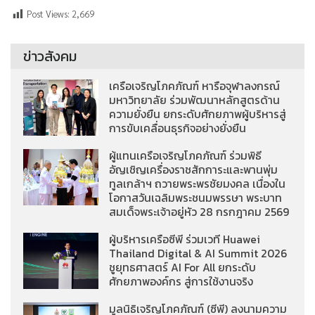
Post Views:
2,669
ข่าวสังคม
เครือเจริญโภคภัณฑ์ หารือจุฬาลงกรณ์
มหาวิทยาลัย ร่วมพัฒนาหลักสูตรด้าน
ความยั่งยืน ยกระดับศักยภาพผู้บริหารสู่
การขับเคลื่อนธุรกิจอย่างยั่งยืน
ผู้แทนเครือเจริญโภคภัณฑ์ ร่วมพิธี
อัญเชิญเครื่องราชสักการะและพานพุ่ม
ทูลเกล้าฯ ถวายพระพรชัยมงคล เนื่องใน
โอกาสวันเฉลิมพระชนมพรรษา พระบาท
สมเด็จพระเจ้าอยู่หัว 28 กรกฎาคม 2569
ผู้บริหารเครือซีพี ร่วมเวที Huawei
Thailand Digital & AI Summit 2026
ชูยุทธศาสตร์ AI For All ยกระดับ
ศักยภาพองค์กร สู่การใช้งานจริง
มูลนิธิเจริญโภคภัณฑ์ (ซีพี) ลงนามความ