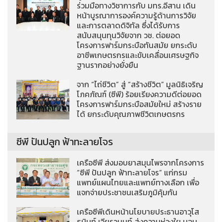
ร่วมมือทางวิชาการกับ มทร.อีสาน เดิน
หน้าบูรณาการองค์ความรู้ด้านการวิจัย
และการตลาดดิจิทัล ซึ่งได้รับการ
สนับสนุนทุนวิจัยจาก วช. ต่อยอด
โครงการฟาร์มกระบือทันสมัย ยกระดับ
อาชีพเกษตรกรและขับเคลื่อนเศรษฐกิจ
ฐานรากอย่างยั่งยืน
จาก “ไถ่ชีวิต” สู่ “สร้างชีวิต” มูลนิธิเจริญ
โภคภัณฑ์ (ซีพี) ร้อยเรียงความดีต่อยอด
โครงการฟาร์มกระบือสมัยใหม่ สร้างราย
ได้ ยกระดับคุณภาพชีวิตเกษตรกร
ซีพี ปันปลูก ฟ้าทะลายโจร
เครือซีพี ส่งมอบยาสมุนไพรจากโครงการ
“ซีพี ปันปลูก ฟ้าทะลายโจร” แก่กรม
แพทย์แผนไทยและแพทย์ทางเลือก เพื่อ
แจกจ่ายประชาชนเสริมภูมิคุ้มกัน
เครือซีพีเดินหน้านโยบายประธานอาวุโส
ธนินท์ เจียรวนนท์ ส่งความห่วงใย มอบ