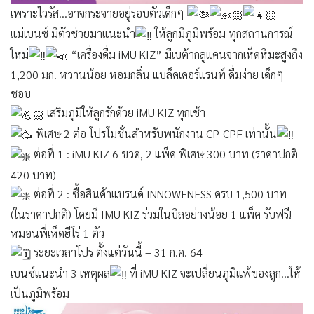
เพราะไวรัส…อาจกระจายอยู่รอบตัวเด็กๆ
แม่เบนซ์ มีตัวช่วยมาแนะนำ
ให้ลูกมีภูมิพร้อม ทุกสถานการณ์
ใหม่
“เครื่องดื่ม iMU KIZ” มีเบต้ากลูแคนจากเห็ดหิมะสูงถึง
1,200 มก. หวานน้อย หอมกลิ่น แบล็คเคอร์แรนท์ ดื่มง่าย เด็กๆ
ชอบ
เสริมภูมิให้ลูกรักด้วย iMU KIZ ทุกเช้า
พิเศษ 2 ต่อ โปรโมชั่นสำหรับพนักงาน CP-CPF เท่านั้น
ต่อที่ 1 : iMU KIZ 6 ขวด, 2 แพ็ค พิเศษ 300 บาท (ราคาปกติ
420 บาท)
ต่อที่ 2 : ซื้อสินค้าแบรนด์ INNOWENESS ครบ 1,500 บาท
(ในราคาปกติ) โดยมี IMU KIZ ร่วมในบิลอย่างน้อย 1 แพ็ค รับฟรี!
หมอนพี่เห็ดฮีโร่ 1 ตัว
ระยะเวลาโปร ตั้งแต่วันนี้ – 31 ก.ค. 64
เบนซ์แนะนำ 3 เหตุผล
ที่ iMU KIZ จะเปลี่ยนภูมิแพ้ของลูก…ให้
เป็นภูมิพร้อม