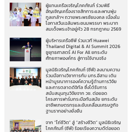
ผู้แทนเครือเจริญโภคภัณฑ์ ร่วมพิธี
อัญเชิญเครื่องราชสักการะและพานพุ่ม
ทูลเกล้าฯ ถวายพระพรชัยมงคล เนื่องใน
โอกาสวันเฉลิมพระชนมพรรษา พระบาท
สมเด็จพระเจ้าอยู่หัว 28 กรกฎาคม 2569
ผู้บริหารเครือซีพี ร่วมเวที Huawei
Thailand Digital & AI Summit 2026
ชูยุทธศาสตร์ AI For All ยกระดับ
ศักยภาพองค์กร สู่การใช้งานจริง
มูลนิธิเจริญโภคภัณฑ์ (ซีพี) ลงนามความ
ร่วมมือทางวิชาการกับ มทร.อีสาน เดิน
หน้าบูรณาการองค์ความรู้ด้านการวิจัย
และการตลาดดิจิทัล ซึ่งได้รับการ
สนับสนุนทุนวิจัยจาก วช. ต่อยอด
โครงการฟาร์มกระบือทันสมัย ยกระดับ
อาชีพเกษตรกรและขับเคลื่อนเศรษฐกิจ
ฐานรากอย่างยั่งยืน
จาก “ไถ่ชีวิต” สู่ “สร้างชีวิต” มูลนิธิเจริญ
โภคภัณฑ์ (ซีพี) ร้อยเรียงความดีต่อยอด