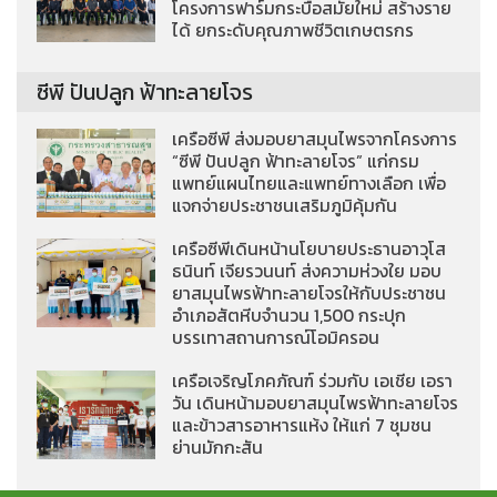
โครงการฟาร์มกระบือสมัยใหม่ สร้างราย
ได้ ยกระดับคุณภาพชีวิตเกษตรกร
ซีพี ปันปลูก ฟ้าทะลายโจร
เครือซีพี ส่งมอบยาสมุนไพรจากโครงการ
“ซีพี ปันปลูก ฟ้าทะลายโจร” แก่กรม
แพทย์แผนไทยและแพทย์ทางเลือก เพื่อ
แจกจ่ายประชาชนเสริมภูมิคุ้มกัน
เครือซีพีเดินหน้านโยบายประธานอาวุโส
ธนินท์ เจียรวนนท์ ส่งความห่วงใย มอบ
ยาสมุนไพรฟ้าทะลายโจรให้กับประชาชน
อำเภอสัตหีบจำนวน 1,500 กระปุก
บรรเทาสถานการณ์โอมิครอน
เครือเจริญโภคภัณฑ์ ร่วมกับ เอเชีย เอรา
วัน เดินหน้ามอบยาสมุนไพรฟ้าทะลายโจร
และข้าวสารอาหารแห้ง ให้แก่ 7 ชุมชน
ย่านมักกะสัน