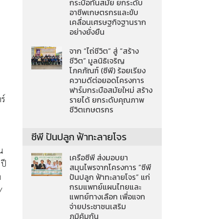
กระบือทันสมัย ยกระดับ
อาชีพเกษตรกรและขับ
เคลื่อนเศรษฐกิจฐานราก
อย่างยั่งยืน
จาก “ไถ่ชีวิต” สู่ “สร้าง
ชีวิต” มูลนิธิเจริญ
โภคภัณฑ์ (ซีพี) ร้อยเรียง
ความดีต่อยอดโครงการ
ฟาร์มกระบือสมัยใหม่ สร้าง
ร์
รายได้ ยกระดับคุณภาพ
ชีวิตเกษตรกร
ซีพี ปันปลูก ฟ้าทะลายโจร
าน
เครือซีพี ส่งมอบยา
ปี
สมุนไพรจากโครงการ “ซีพี
่
ปันปลูก ฟ้าทะลายโจร” แก่
กรมแพทย์แผนไทยและ
/
แพทย์ทางเลือก เพื่อแจก
จ่ายประชาชนเสริม
ภูมิคุ้มกัน