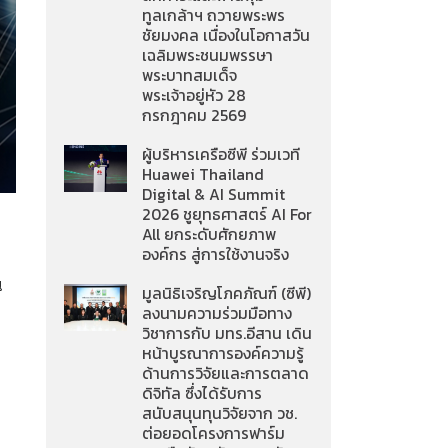
ทูลเกล้าฯ ถวายพระพร
ชัยมงคล เนื่องในโอกาสวัน
เฉลิมพระชนมพรรษา
พระบาทสมเด็จ
พระเจ้าอยู่หัว 28
กรกฎาคม 2569
ผู้บริหารเครือซีพี ร่วมเวที
Huawei Thailand
Digital & AI Summit
2026 ชูยุทธศาสตร์ AI For
All ยกระดับศักยภาพ
องค์กร สู่การใช้งานจริง
น
มูลนิธิเจริญโภคภัณฑ์ (ซีพี)
ลงนามความร่วมมือทาง
วิชาการกับ มทร.อีสาน เดิน
หน้าบูรณาการองค์ความรู้
ด้านการวิจัยและการตลาด
ดิจิทัล ซึ่งได้รับการ
สนับสนุนทุนวิจัยจาก วช.
ต่อยอดโครงการฟาร์ม