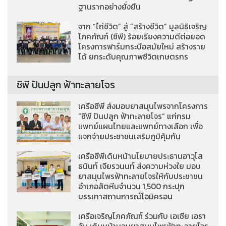
ฐานรากอย่างยั่งยืน
จาก “ไถ่ชีวิต” สู่ “สร้างชีวิต” มูลนิธิเจริญ
โภคภัณฑ์ (ซีพี) ร้อยเรียงความดีต่อยอด
โครงการฟาร์มกระบือสมัยใหม่ สร้างราย
ได้ ยกระดับคุณภาพชีวิตเกษตรกร
ซีพี ปันปลูก ฟ้าทะลายโจร
เครือซีพี ส่งมอบยาสมุนไพรจากโครงการ
“ซีพี ปันปลูก ฟ้าทะลายโจร” แก่กรม
แพทย์แผนไทยและแพทย์ทางเลือก เพื่อ
แจกจ่ายประชาชนเสริมภูมิคุ้มกัน
เครือซีพีเดินหน้านโยบายประธานอาวุโส
ธนินท์ เจียรวนนท์ ส่งความห่วงใย มอบ
ยาสมุนไพรฟ้าทะลายโจรให้กับประชาชน
อำเภอสัตหีบจำนวน 1,500 กระปุก
บรรเทาสถานการณ์โอมิครอน
เครือเจริญโภคภัณฑ์ ร่วมกับ เอเชีย เอรา