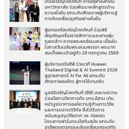
เครือเจริญโภคภัณฑ์ หารือจุฬาลงกรณ์
มหาวิทยาลัย ร่วมพัฒนาหลักสูตรด้าน
ความยั่งยืน ยกระดับศักยภาพผู้บริหารสู่
การขับเคลื่อนธุรกิจอย่างยั่งยืน
ผู้แทนเครือเจริญโภคภัณฑ์ ร่วมพิธี
อัญเชิญเครื่องราชสักการะและพานพุ่ม
ทูลเกล้าฯ ถวายพระพรชัยมงคล เนื่องใน
โอกาสวันเฉลิมพระชนมพรรษา พระบาท
สมเด็จพระเจ้าอยู่หัว 28 กรกฎาคม 2569
ผู้บริหารเครือซีพี ร่วมเวที Huawei
Thailand Digital & AI Summit 2026
ชูยุทธศาสตร์ AI For All ยกระดับ
ศักยภาพองค์กร สู่การใช้งานจริง
มูลนิธิเจริญโภคภัณฑ์ (ซีพี) ลงนามความ
ร่วมมือทางวิชาการกับ มทร.อีสาน เดิน
หน้าบูรณาการองค์ความรู้ด้านการวิจัย
และการตลาดดิจิทัล ซึ่งได้รับการ
สนับสนุนทุนวิจัยจาก วช. ต่อยอด
โครงการฟาร์มกระบือทันสมัย ยกระดับ
อาชีพเกษตรกรและขับเคลื่อนเศรษฐกิจ