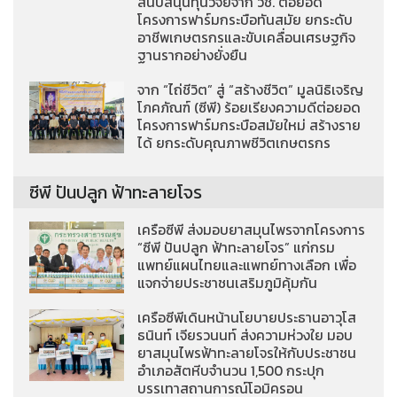
สนับสนุนทุนวิจัยจาก วช. ต่อยอด
โครงการฟาร์มกระบือทันสมัย ยกระดับ
อาชีพเกษตรกรและขับเคลื่อนเศรษฐกิจ
ฐานรากอย่างยั่งยืน
จาก “ไถ่ชีวิต” สู่ “สร้างชีวิต” มูลนิธิเจริญ
โภคภัณฑ์ (ซีพี) ร้อยเรียงความดีต่อยอด
โครงการฟาร์มกระบือสมัยใหม่ สร้างราย
ได้ ยกระดับคุณภาพชีวิตเกษตรกร
ซีพี ปันปลูก ฟ้าทะลายโจร
เครือซีพี ส่งมอบยาสมุนไพรจากโครงการ
“ซีพี ปันปลูก ฟ้าทะลายโจร” แก่กรม
แพทย์แผนไทยและแพทย์ทางเลือก เพื่อ
แจกจ่ายประชาชนเสริมภูมิคุ้มกัน
เครือซีพีเดินหน้านโยบายประธานอาวุโส
ธนินท์ เจียรวนนท์ ส่งความห่วงใย มอบ
ยาสมุนไพรฟ้าทะลายโจรให้กับประชาชน
อำเภอสัตหีบจำนวน 1,500 กระปุก
บรรเทาสถานการณ์โอมิครอน