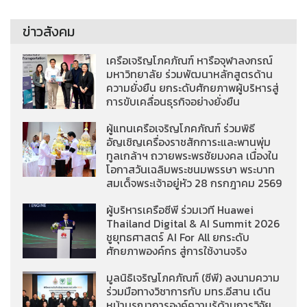
ข่าวสังคม
เครือเจริญโภคภัณฑ์ หารือจุฬาลงกรณ์
มหาวิทยาลัย ร่วมพัฒนาหลักสูตรด้าน
ความยั่งยืน ยกระดับศักยภาพผู้บริหารสู่
การขับเคลื่อนธุรกิจอย่างยั่งยืน
ผู้แทนเครือเจริญโภคภัณฑ์ ร่วมพิธี
อัญเชิญเครื่องราชสักการะและพานพุ่ม
ทูลเกล้าฯ ถวายพระพรชัยมงคล เนื่องใน
โอกาสวันเฉลิมพระชนมพรรษา พระบาท
สมเด็จพระเจ้าอยู่หัว 28 กรกฎาคม 2569
ผู้บริหารเครือซีพี ร่วมเวที Huawei
Thailand Digital & AI Summit 2026
ชูยุทธศาสตร์ AI For All ยกระดับ
ศักยภาพองค์กร สู่การใช้งานจริง
มูลนิธิเจริญโภคภัณฑ์ (ซีพี) ลงนามความ
ร่วมมือทางวิชาการกับ มทร.อีสาน เดิน
หน้าบูรณาการองค์ความรู้ด้านการวิจัย