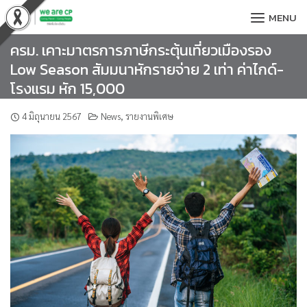
Skip
MENU
to
content
ครม. เคาะมาตรการภาษีกระตุ้นเที่ยวเมืองรอง
Low Season สัมมนาหักรายจ่าย 2 เท่า ค่าไกด์-
โรงแรม หัก 15,000
4 มิถุนายน 2567
News
,
รายงานพิเศษ