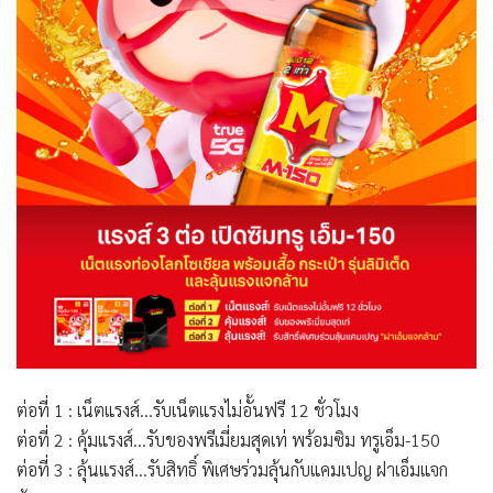
ต่อที่ 1 : เน็ตแรงส์…รับเน็ตแรงไม่อั้นฟรี 12 ชั่วโมง
ต่อที่ 2 : คุ้มแรงส์…รับของพรีเมี่ยมสุดเท่ พร้อมซิม ทรูเอ็ม-150
ต่อที่ 3 : ลุ้นแรงส์…รับสิทธิ์ พิเศษร่วมลุ้นกับแคมเปญ ฝาเอ็มแจก