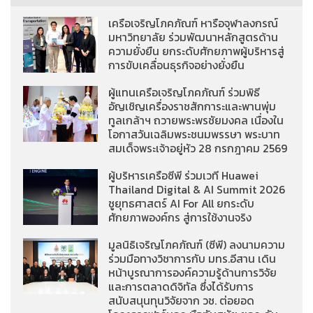
เครือเจริญโภคภัณฑ์ หารือจุฬาลงกรณ์
มหาวิทยาลัย ร่วมพัฒนาหลักสูตรด้าน
ความยั่งยืน ยกระดับศักยภาพผู้บริหารสู่
การขับเคลื่อนธุรกิจอย่างยั่งยืน
ผู้แทนเครือเจริญโภคภัณฑ์ ร่วมพิธี
อัญเชิญเครื่องราชสักการะและพานพุ่ม
ทูลเกล้าฯ ถวายพระพรชัยมงคล เนื่องใน
โอกาสวันเฉลิมพระชนมพรรษา พระบาท
สมเด็จพระเจ้าอยู่หัว 28 กรกฎาคม 2569
ผู้บริหารเครือซีพี ร่วมเวที Huawei
Thailand Digital & AI Summit 2026
ชูยุทธศาสตร์ AI For All ยกระดับ
ศักยภาพองค์กร สู่การใช้งานจริง
มูลนิธิเจริญโภคภัณฑ์ (ซีพี) ลงนามความ
ร่วมมือทางวิชาการกับ มทร.อีสาน เดิน
หน้าบูรณาการองค์ความรู้ด้านการวิจัย
และการตลาดดิจิทัล ซึ่งได้รับการ
สนับสนุนทุนวิจัยจาก วช. ต่อยอด