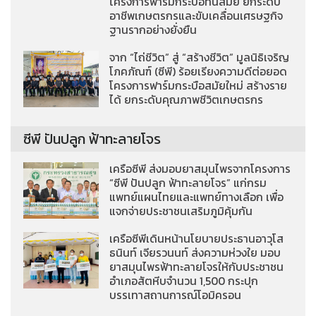
โครงการฟาร์มกระบือทันสมัย ยกระดับ
อาชีพเกษตรกรและขับเคลื่อนเศรษฐกิจ
ฐานรากอย่างยั่งยืน
จาก “ไถ่ชีวิต” สู่ “สร้างชีวิต” มูลนิธิเจริญ
โภคภัณฑ์ (ซีพี) ร้อยเรียงความดีต่อยอด
โครงการฟาร์มกระบือสมัยใหม่ สร้างราย
ได้ ยกระดับคุณภาพชีวิตเกษตรกร
ซีพี ปันปลูก ฟ้าทะลายโจร
เครือซีพี ส่งมอบยาสมุนไพรจากโครงการ
“ซีพี ปันปลูก ฟ้าทะลายโจร” แก่กรม
แพทย์แผนไทยและแพทย์ทางเลือก เพื่อ
แจกจ่ายประชาชนเสริมภูมิคุ้มกัน
เครือซีพีเดินหน้านโยบายประธานอาวุโส
ธนินท์ เจียรวนนท์ ส่งความห่วงใย มอบ
ยาสมุนไพรฟ้าทะลายโจรให้กับประชาชน
อำเภอสัตหีบจำนวน 1,500 กระปุก
บรรเทาสถานการณ์โอมิครอน