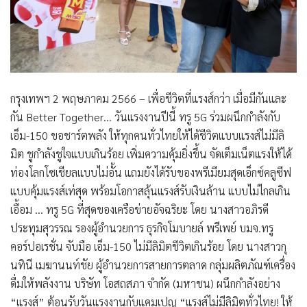
กรุงเทพฯ 2 พฤษภาคม 2566 – เพื่อชีวิตที่แรงส์กว่า เมื่อมีกันและ
กัน Better Together… วันแรงงานปีนี้ ทรู 5G ร่วมผนึกกำลังกับ
เอ็ม-150 ขอชาร์ตพลัง ให้ทุกคนทั่วไทยให้ได้ชีวิตแบบแรงส์ไม่มีลิ
มิต ชูกำลังชูใจแบบเกินร้อย เพิ่มความคุ้มยิ่งขึ้น จัดเต็มเน็ตแรงให้ได้
ท่องโลกโซเชียลแบบไม่อั้น แถมยังได้รับของพรีเมียมสุดเอ็กซ์คลูซีฟ
แบบคุ้มแรงส์เท่สุด พร้อมโอกาสลุ้นแรงส์รับเงินล้าน แบบไม่ไกลเกิน
เอื้อม … ทรู 5G ที่สุดของเครือข่ายอัจฉริยะ โดย นางสาวอภิรดี
ประทุมสุวรรณ รองผู้อำนวยการ ธุรกิจโมบายล์ พรีเพย์ บมจ.ทรู
คอร์ปอเรชั่น จับมือ เอ็ม-150 ไม่มีลิมิตชีวิตเกินร้อย โดย นางสาวกุ
นทินี เมฆานนท์ชัย ผู้อำนวยการสายการตลาด กลุ่มผลิตภัณฑ์เครื่อง
ดื่มให้พลังงาน บริษัท โอสถสภา จํากัด (มหาชน) ผนึกกำลังอย่าง
“แรงส์” ต้อนรับวันแรงงานกับแคมเปญ “แรงส์ไม่มีลิมิตทั่วไทย! ให้