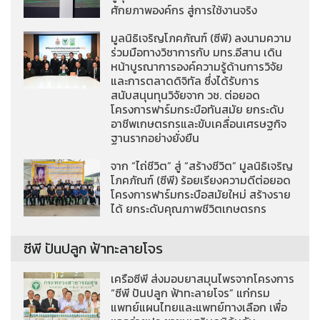
ศักยภาพองค์กร สู่การใช้งานจริง
มูลนิธิเจริญโภคภัณฑ์ (ซีพี) ลงนามความ
ร่วมมือทางวิชาการกับ มทร.อีสาน เดิน
หน้าบูรณาการองค์ความรู้ด้านการวิจัย
และการตลาดดิจิทัล ซึ่งได้รับการ
สนับสนุนทุนวิจัยจาก วช. ต่อยอด
โครงการฟาร์มกระบือทันสมัย ยกระดับ
อาชีพเกษตรกรและขับเคลื่อนเศรษฐกิจ
ฐานรากอย่างยั่งยืน
จาก “ไถ่ชีวิต” สู่ “สร้างชีวิต” มูลนิธิเจริญ
โภคภัณฑ์ (ซีพี) ร้อยเรียงความดีต่อยอด
โครงการฟาร์มกระบือสมัยใหม่ สร้างราย
ได้ ยกระดับคุณภาพชีวิตเกษตรกร
ซีพี ปันปลูก ฟ้าทะลายโจร
เครือซีพี ส่งมอบยาสมุนไพรจากโครงการ
“ซีพี ปันปลูก ฟ้าทะลายโจร” แก่กรม
แพทย์แผนไทยและแพทย์ทางเลือก เพื่อ