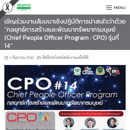
Skip
MENU
to
content
เชิญร่วมงานสัมมนาเชิงปฏิบัติการน่าสนใจว่าด้วย
“กลยุทธ์การสร้างและพัฒนาทรัพยากรมนุษย์
(Chief People Officer Program : CPO) รุ่นที่
14”
1 กันยายน 2562
สิทธิประโยชน์พนักงานเครือซีพี