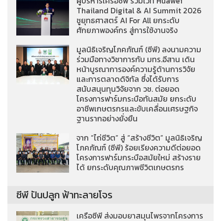
ผู้บริหารเครือซีพี ร่วมเวที Huawei
Thailand Digital & AI Summit 2026
ชูยุทธศาสตร์ AI For All ยกระดับ
ศักยภาพองค์กร สู่การใช้งานจริง
มูลนิธิเจริญโภคภัณฑ์ (ซีพี) ลงนามความ
ร่วมมือทางวิชาการกับ มทร.อีสาน เดิน
หน้าบูรณาการองค์ความรู้ด้านการวิจัย
และการตลาดดิจิทัล ซึ่งได้รับการ
สนับสนุนทุนวิจัยจาก วช. ต่อยอด
โครงการฟาร์มกระบือทันสมัย ยกระดับ
อาชีพเกษตรกรและขับเคลื่อนเศรษฐกิจ
ฐานรากอย่างยั่งยืน
จาก “ไถ่ชีวิต” สู่ “สร้างชีวิต” มูลนิธิเจริญ
โภคภัณฑ์ (ซีพี) ร้อยเรียงความดีต่อยอด
โครงการฟาร์มกระบือสมัยใหม่ สร้างราย
ได้ ยกระดับคุณภาพชีวิตเกษตรกร
ซีพี ปันปลูก ฟ้าทะลายโจร
เครือซีพี ส่งมอบยาสมุนไพรจากโครงการ