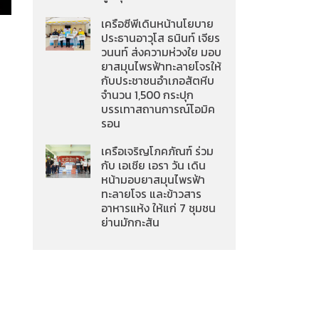
เครือซีพีเดินหน้านโยบาย
ประธานอาวุโส ธนินท์ เจียร
วนนท์ ส่งความห่วงใย มอบ
ยาสมุนไพรฟ้าทะลายโจรให้
กับประชาชนอำเภอสัตหีบ
จำนวน 1,500 กระปุก
บรรเทาสถานการณ์โอมิค
รอน
เครือเจริญโภคภัณฑ์ ร่วม
กับ เอเชีย เอรา วัน เดิน
หน้ามอบยาสมุนไพรฟ้า
ทะลายโจร และข้าวสาร
อาหารแห้ง ให้แก่ 7 ชุมชน
ย่านมักกะสัน