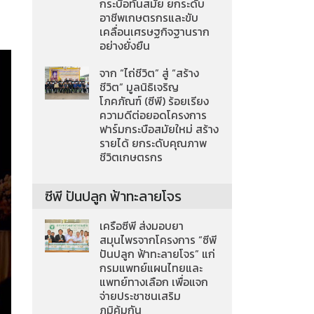
กระบือทันสมัย ยกระดับ
อาชีพเกษตรกรและขับ
เคลื่อนเศรษฐกิจฐานราก
อย่างยั่งยืน
จาก “ไถ่ชีวิต” สู่ “สร้าง
ชีวิต” มูลนิธิเจริญ
โภคภัณฑ์ (ซีพี) ร้อยเรียง
ความดีต่อยอดโครงการ
ฟาร์มกระบือสมัยใหม่ สร้าง
รายได้ ยกระดับคุณภาพ
ชีวิตเกษตรกร
ซีพี ปันปลูก ฟ้าทะลายโจร
เครือซีพี ส่งมอบยา
สมุนไพรจากโครงการ “ซีพี
ปันปลูก ฟ้าทะลายโจร” แก่
กรมแพทย์แผนไทยและ
แพทย์ทางเลือก เพื่อแจก
จ่ายประชาชนเสริม
ภูมิคุ้มกัน