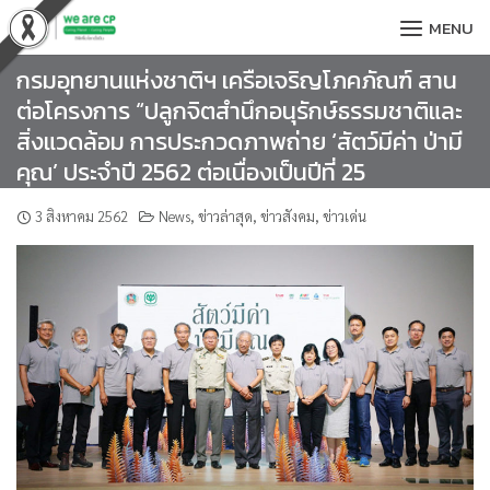
Skip
MENU
to
content
กรมอุทยานแห่งชาติฯ เครือเจริญโภคภัณฑ์ สาน
ต่อโครงการ “ปลูกจิตสำนึกอนุรักษ์ธรรมชาติและ
สิ่งแวดล้อม การประกวดภาพถ่าย ‘สัตว์มีค่า ป่ามี
คุณ’ ประจำปี 2562 ต่อเนื่องเป็นปีที่ 25
3 สิงหาคม 2562
News
,
ข่าวล่าสุด
,
ข่าวสังคม
,
ข่าวเด่น