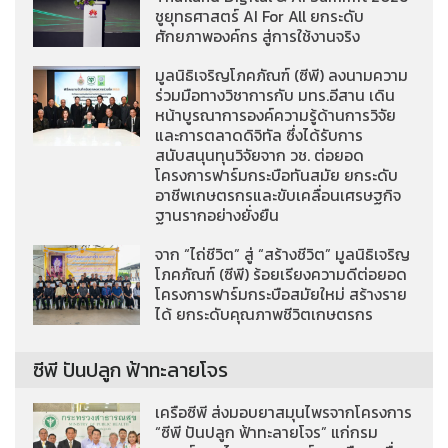
ชูยุทธศาสตร์ AI For All ยกระดับ
ศักยภาพองค์กร สู่การใช้งานจริง
มูลนิธิเจริญโภคภัณฑ์ (ซีพี) ลงนามความ
ร่วมมือทางวิชาการกับ มทร.อีสาน เดิน
หน้าบูรณาการองค์ความรู้ด้านการวิจัย
และการตลาดดิจิทัล ซึ่งได้รับการ
สนับสนุนทุนวิจัยจาก วช. ต่อยอด
โครงการฟาร์มกระบือทันสมัย ยกระดับ
อาชีพเกษตรกรและขับเคลื่อนเศรษฐกิจ
ฐานรากอย่างยั่งยืน
จาก “ไถ่ชีวิต” สู่ “สร้างชีวิต” มูลนิธิเจริญ
โภคภัณฑ์ (ซีพี) ร้อยเรียงความดีต่อยอด
โครงการฟาร์มกระบือสมัยใหม่ สร้างราย
ได้ ยกระดับคุณภาพชีวิตเกษตรกร
ซีพี ปันปลูก ฟ้าทะลายโจร
เครือซีพี ส่งมอบยาสมุนไพรจากโครงการ
“ซีพี ปันปลูก ฟ้าทะลายโจร” แก่กรม