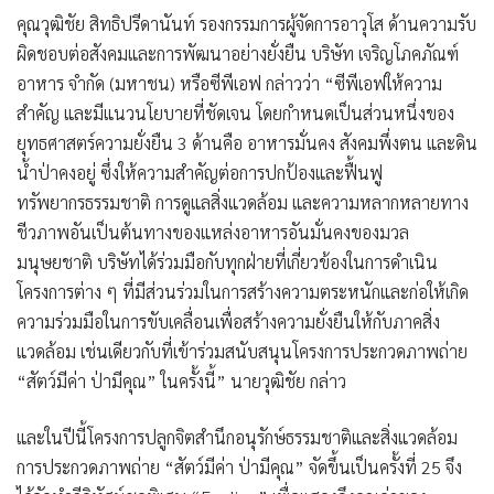
คุณวุฒิชัย สิทธิปรีดานันท์ รองกรรมการผู้จัดการอาวุโส ด้านความรับ
ผิดชอบต่อสังคมและการพัฒนาอย่างยั่งยืน บริษัท เจริญโภคภัณฑ์
อาหาร จำกัด (มหาชน) หรือซีพีเอฟ
กล่าวว่า “ซีพีเอฟให้ความ
สำคัญ และมีแนวนโยบายที่ชัดเจน โดยกำหนดเป็นส่วนหนึ่งของ
ยุทธศาสตร์ความยั่งยืน 3 ด้านคือ อาหารมั่นคง สังคมพึ่งตน และดิน
น้ำป่าคงอยู่ ซึ่งให้ความสำคัญต่อการปกป้องและฟื้นฟู
ทรัพยากรธรรมชาติ การดูแลสิ่งแวดล้อม และความหลากหลายทาง
ชีวภาพอันเป็นต้นทางของแหล่งอาหารอันมั่นคงของมวล
มนุษยชาติ บริษัทได้ร่วมมือกับทุกฝ่ายที่เกี่ยวข้องในการดำเนิน
โครงการต่าง ๆ ที่มีส่วนร่วมในการสร้างความตระหนักและก่อให้เกิด
ความร่วมมือในการขับเคลื่อนเพื่อสร้างความยั่งยืนให้กับภาคสิ่ง
แวดล้อม เช่นเดียวกับที่เข้าร่วมสนับสนุนโครงการประกวดภาพถ่าย
“สัตว์มีค่า ป่ามีคุณ” ในครั้งนี้” นายวุฒิชัย กล่าว
และในปีนี้โครงการปลูกจิตสำนึกอนุรักษ์ธรรมชาติและสิ่งแวดล้อม
การประกวดภาพถ่าย “สัตว์มีค่า ป่ามีคุณ” จัดขึ้นเป็นครั้งที่ 25 จึง