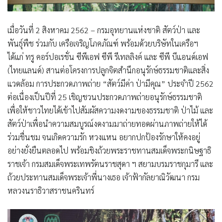
เมื่อวันที่ 2 สิงหาคม 2562 – กรมอุทยานแห่งชาติ สัตว์ป่า และ
พันธุ์พืช ร่วมกับ เครือเจริญโภคภัณฑ์ พร้อมด้วยบริษัทในเครือฯ
ได้แก่ ทรู คอร์ปอเรชั่น ซีพีเอฟ ซีพี รีเทลลิงค์ และ ซีพี บีแอนด์เอฟ
(ไทยแลนด์) สานต่อโครงการปลูกจิตสำนึกอนุรักษ์ธรรมชาติและสิ่ง
แวดล้อม การประกวดภาพถ่าย
“สัตว์มีค่า ป่ามีคุณ” ประจำปี 2562
ต่อเนื่องเป็นปีที่ 25 เชิญชวนประกวดภาพถ่ายอนุรักษ์ธรรมชาติ
เพื่อให้ชาวไทยได้เข้าไปสัมผัสความงดงามของธรรมชาติ ป่าไม้ และ
สัตว์ป่าเพื่อนำความสมบูรณ์งดงามมาถ่ายทอดผ่านภาพถ่ายให้ได้
ร่วมชื่นชม จนเกิดความรัก หวงแหน อยากปกป้องรักษาให้คงอยู่
อย่างยั่งยืนตลอดไป
พร้อมชิงถ้วยพระราชทานสมเด็จพระกนิษฐาธิ
ราชเจ้า กรมสมเด็จพระเทพรัตนราชสุดา ฯ สยามบรมราชกุมารี และ
ถ้วยประทานสมเด็จพระเจ้าพี่นางเธอ เจ้าฟ้ากัลยาณิวัฒนา กรม
หลวงนราธิวาสราชนครินทร์