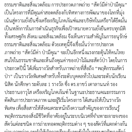
ธรรมชาติและสิ่งแวดล้อม การประกวดภาพถ่าย “สัตว์มีค่าป่ามีคุณ”
เป็นโครงการที่มีคุณค่าสอดคล้องกับทิศทางการพัฒนาของโลกที่มุ่ง
เน้นสู่ความยั่งยืนซึ่งเครือเจริญโภคภัณฑ์และบริษัทในเครือฯได้ยึดมั่น
เป็นหลักการในการดำเนินธุรกิจเพื่อเป้าหมายความยั่งยืนครบทุกมิติ
ทั้งเศรษฐกิจ สังคม และสิ่งแวดล้อม จึงเห็นความสำคัญในการอนุรักษ์
ธรรมชาติและสิ่งแวดล้อม ด้วยเหตุนี้จึงเชื่อมั่นว่าการประกวด
ภาพถ่าย “สัตว์มีค่า ป่ามีคุณ” จะเป็นอีกหนึ่งแรงกระตุ้นให้คนไทย
สนใจในธรรมชาติและเห็นถึงคุณค่าของป่าไม้และสัตว์ป่า โดยในการ
ประกวดปีนี้ ได้เพิ่มรางวัลสำหรับภาพถ่ายที่สื่อถึง “พฤติกรรมสัตว์
ป่า” เป็นรางวัลพิเศษสำหรับทั้งระดับบุคคลทั่วไปและระดับนักเรียน
นิสิต นักศึกษา ระดับละ 1 รางวัล ซึ่ง
ดร.อาชว์ เตาลานนท์ รอง
ประธานอาวุโส เครือเจริญโภคภัณฑ์
ในฐานะประธานคณะกรรมการ
ตัดสินการประกวดภาพ และผู้ริเริ่มโครงการ ได้เสนอให้เป็นรางวัล
พิเศษ เพื่อสื่อสารให้สังคมตระหนักถึงความสำคัญของการเรียนรู้
พฤติกรรมของสิ่งมีชีวิตที่อาศัยอยู่ในระบบนิเวศที่จำเพาะเจาะจงของ
สัตว์แต่ละชนิด การถ่ายทอดพฤติกรรมต่าง ๆ ของสัตว์ที่แตกต่างกัน
ผ่านภาพถ่าย จะทำให้เกิดการเรียนรู้และเข้าใจในธรรมชาติของสัตว์