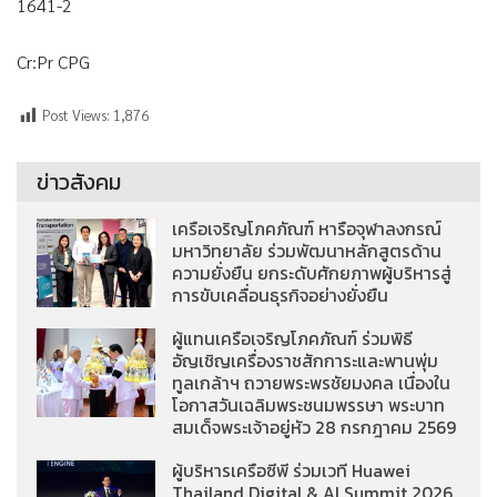
1641-2
Cr:Pr CPG
Post Views:
1,876
ข่าวสังคม
เครือเจริญโภคภัณฑ์ หารือจุฬาลงกรณ์
มหาวิทยาลัย ร่วมพัฒนาหลักสูตรด้าน
ความยั่งยืน ยกระดับศักยภาพผู้บริหารสู่
การขับเคลื่อนธุรกิจอย่างยั่งยืน
ผู้แทนเครือเจริญโภคภัณฑ์ ร่วมพิธี
อัญเชิญเครื่องราชสักการะและพานพุ่ม
ทูลเกล้าฯ ถวายพระพรชัยมงคล เนื่องใน
โอกาสวันเฉลิมพระชนมพรรษา พระบาท
สมเด็จพระเจ้าอยู่หัว 28 กรกฎาคม 2569
ผู้บริหารเครือซีพี ร่วมเวที Huawei
Thailand Digital & AI Summit 2026