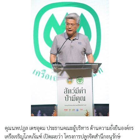
คุณนพปฎล เดชอุดม ประธานคณะผู้บริหาร ด้านความยั่งยืนองค์กร
เครือเจริญโภคภัณฑ์
เปิดเผยว่า โครงการปลูกจิตสำนึกอนุรักษ์