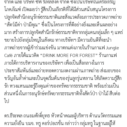
จำกัด และ บริษัท ซีพี รีเทลลิงค์ จำกัด ซึ่งเป็นบริษัทในเครือเจริญ
โภคภัณฑ์ เปิดเผยว่า รู้สึกเป็นเกียรติที่ได้มีส่วนสนับสนุนโครงการ
ปลูกจิตสำนึกอนุรักษ์ธรรมชาติและสิ่งแวดล้อมการประกวดภาพถ่าย
“สัตว์มีค่า ป่ามีคุณ” ซึ่งเป็นโครงการที่ดีอย่างยิ่งและเห็นผลอย่าง
มาก สร้างการปลูกจิตสำนึกรักษ์ธรรมชาติจากกลุ่มคนกลุ่มเล็ก ๆ แพร่
ขยายไปยังกลุ่มใหญ่ในสังคม ทางบริษัทฯ มีความยินดีที่จะนำ
ภาพถ่ายจากผู้เข้าร่วมแข่งขัน มาตกแต่งภายในร้านกาแฟ Jungle
Café ภายใต้แนวคิด “DRINK MORE FOR FOREST” ร้านกาแฟ
ภายใต้การบริหารงานของบริษัทฯ เพื่อเป็นสื่อกลางในการ
ประชาสัมพันธ์และถ่ายทอดความงดงามผ่านภาพถ่าย ส่งมอบของ
ขวัญอันล้ำค่าและเป็นจุดเริ่มต้นของรุ่นลูกรุ่นหลาน ให้เกิดความรู้สึก
รัก หวงแหนและรู้ถึงคุณค่าของทรัพยากรธรรมชาติ พร้อมร่วมเป็น
ส่วนหนึ่งในการอนุรักษ์ทรัพยากรธรรมชาติทั้งสัตว์ป่า ป่าไม้ สืบต่อ
ไป
ดร.ธีระพล ถนอมศักดิ์ยุทธ หัวหน้าคณะผู้บริหาร ด้านนวัตกรรมและ
ความยั่งยืน บมจ. ทรู คอร์ปอเรชั่น
กล่าวว่า กลุ่มทรู ในฐานะผู้ให้