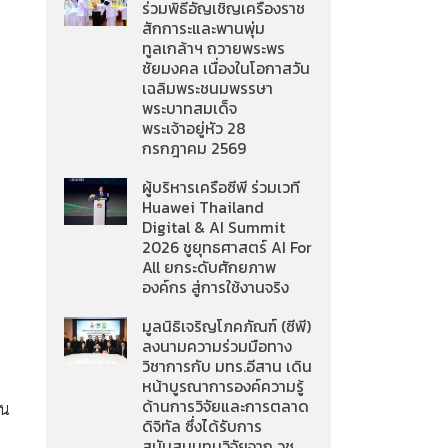
ร่วมพิธีอัญเชิญเครื่องราช
สักการะและพานพุ่ม
ทูลเกล้าฯ ถวายพระพร
ชัยมงคล เนื่องในโอกาสวัน
เฉลิมพระชนมพรรษา
พระบาทสมเด็จ
พระเจ้าอยู่หัว 28
กรกฎาคม 2569
ผู้บริหารเครือซีพี ร่วมเวที
Huawei Thailand
Digital & AI Summit
2026 ชูยุทธศาสตร์ AI For
All ยกระดับศักยภาพ
องค์กร สู่การใช้งานจริง
มูลนิธิเจริญโภคภัณฑ์ (ซีพี)
ลงนามความร่วมมือทาง
วิชาการกับ มทร.อีสาน เดิน
หน้าบูรณาการองค์ความรู้
ด้านการวิจัยและการตลาด
ชน
ดิจิทัล ซึ่งได้รับการ
สนับสนุนทุนวิจัยจาก วช.