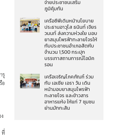
จ่ายประชาชนเสริม
ภูมิคุ้มกัน
เครือซีพีเดินหน้านโยบาย
ประธานอาวุโส ธนินท์ เจียร
วนนท์ ส่งความห่วงใย มอบ
ยาสมุนไพรฟ้าทะลายโจรให้
กับประชาชนอำเภอสัตหีบ
จำนวน 1,500 กระปุก
บรรเทาสถานการณ์โอมิค
รอน
ารุ
เครือเจริญโภคภัณฑ์ ร่วม
กับ เอเชีย เอรา วัน เดิน
รือ
หน้ามอบยาสมุนไพรฟ้า
ทะลายโจร และข้าวสาร
อาหารแห้ง ให้แก่ 7 ชุมชน
ย่านมักกะสัน
อง
ที่