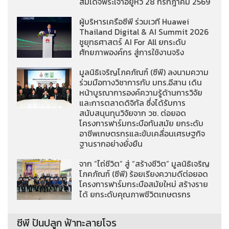
สมเด็จพระเจ้าอยู่หัว 28 กรกฎาคม 2569
ผู้บริหารเครือซีพี ร่วมเวที Huawei
Thailand Digital & AI Summit 2026
ชูยุทธศาสตร์ AI For All ยกระดับ
ศักยภาพองค์กร สู่การใช้งานจริง
มูลนิธิเจริญโภคภัณฑ์ (ซีพี) ลงนามความ
ร่วมมือทางวิชาการกับ มทร.อีสาน เดิน
หน้าบูรณาการองค์ความรู้ด้านการวิจัย
และการตลาดดิจิทัล ซึ่งได้รับการ
สนับสนุนทุนวิจัยจาก วช. ต่อยอด
โครงการฟาร์มกระบือทันสมัย ยกระดับ
อาชีพเกษตรกรและขับเคลื่อนเศรษฐกิจ
ฐานรากอย่างยั่งยืน
จาก “ไถ่ชีวิต” สู่ “สร้างชีวิต” มูลนิธิเจริญ
โภคภัณฑ์ (ซีพี) ร้อยเรียงความดีต่อยอด
โครงการฟาร์มกระบือสมัยใหม่ สร้างราย
ได้ ยกระดับคุณภาพชีวิตเกษตรกร
ซีพี ปันปลูก ฟ้าทะลายโจร